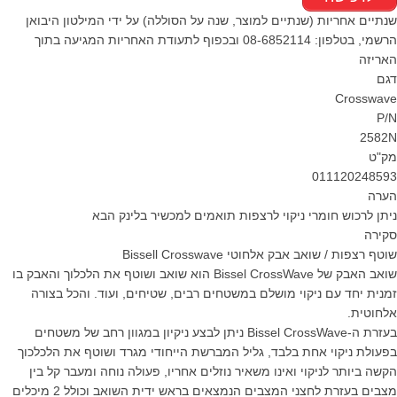
שנתיים אחריות (שנתיים למוצר, שנה על הסוללה) על ידי המילטון היבואן
הרשמי, בטלפון: 08-6852114 ובכפוף לתעודת האחריות המגיעה בתוך
האריזה
דגם
Crosswave
P/N
2582N
מק"ט
011120248593
הערה
ניתן לרכוש חומרי ניקוי לרצפות תואמים למכשיר בלינק הבא
סקירה
שוטף רצפות / שואב אבק אלחוטי Bissell Crosswave
שואב האבק של Bissel CrossWave הוא שואב ושוטף את הלכלוך והאבק בו
זמנית יחד עם ניקוי מושלם במשטחים רבים, שטיחים, ועוד. והכל בצורה
אלחוטית.
בעזרת ה-Bissel CrossWave ניתן לבצע ניקיון במגוון רחב של משטחים
בפעולת ניקוי אחת בלבד, גליל המברשת הייחודי מגרד ושוטף את הלכלכוך
הקשה ביותר לניקוי ואינו משאיר נוזלים אחריו, פעולה נוחה ומעבר קל בין
מצבים בעזרת לחצני המצבים הנמצאים בראש ידית השואב וכולל 2 מיכלים