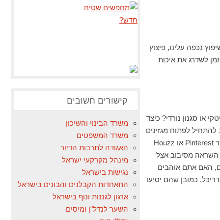
פוץ נכפה עלינו, פיצוץ
מן לשדרג את איכות
קישורים חשובים
י או סגנון נורדי? כיצד
משרד הבינוי והשיכון
להתחיל לפתוח מגזינים
משרד המשפטים
או אתרי אינטרנט העוסקים בעיצובים ולפתוח את הראש לעיצובים חדשים. תוכלו לקבל השראה מאתר Pinterest או Houzz
האגודה לתרבות הדיור
ל השראה מסיבוב אצל
מינהל מקרקעי ישראל
ם, האם אתם אוהבים
נגישות בישראל
יכל, כמובן שהם יסיעו
התאחדות הקבלנים והבונים בישראל
ארגון לגננות ונוף בישראל
השער לנדל"ן ומיסים