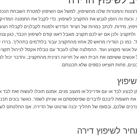
רצונות והמטרות שלנו מהשיפוץ, למשל אם השיפוץ למטרת השבחת הנכס
. וכעת זה הזמן לגבש את התקציב לשיפוץ. כדי לקבל את התמונה המדויק
פוץ, מידות, לכתב כמויות של הציוד הנדרש ולפנות לקבלנים לקבלת הצע
לתקציב ולכן אם יש לכם תקציב מוגבל דאגו קודם לשיפוץ הכבד, כגון צנרת
התקציב עבור בלת"מים בתהליך. בררו על מחירים, על
על אנשי מקצוע ועוד. ההמלצה שלנו לעבוד עם טבלת אקסל לניהול תקציב 
נשים ששיפצו את הבית הוא על חריגה רצינית מהתקציב, והדבר יכול לנוב
ננים, פחות תוציאו כספים שלא תכננתם.
שיפוץ
ן לבצע לבד או עם אדריכל או מעצב פנים. אמנם תוכלו לעשות זאת לבד 
את תשומת ליבכם לדברים שפיספסתם או שניתן לשפר. כאשר בונים תכני
צרכים שלכם, ובסופו של תהליך יבנה שרטוט של הדירה. אם החלטתם לשב
יר לשיפוץ דירה