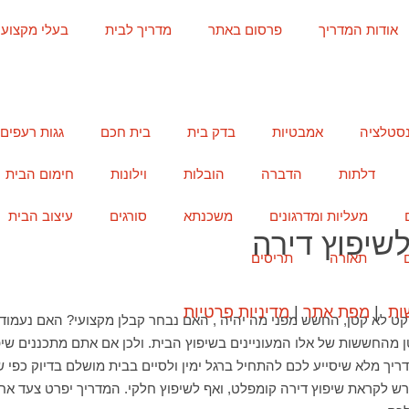
אודות המדריך
פרסום באתר
מדריך לבית
בעלי מקצוע
נסטלציה
אמבטיות
בדק בית
בית חכם
גגות רעפים
דלתות
הדברה
הובלות
וילונות
חימום הבית
מעליות ומדרגונים
משכנתא
סורגים
עיצוב הבית
שיפוץ דירה
תאורה
תריסים
ות
|
מפת אתר
|
מדיניות פרטיות
ויקט לא קטן, החשש מפני מה יהיה , האם נבחר קבלן מקצועי? האם נעמו
 מהחששות של אלו המעוניינים בשיפוץ הבית. ולכן אם אתם מתכננים שיפו
ריך מלא שיסייע לכם להתחיל ברגל ימין ולסיים בבית מושלם בדיוק כפי
ש לקראת שיפוץ דירה קומפלט, ואף לשיפוץ חלקי. המדריך יפרט צעד אח