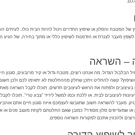
כם.
ץ של המטבח והסלון או שיפוץ החדרים ויכול להיות הבית כולו. לעיתים השי
לשפץ מעבר לצנרת או הזדמנות לשיפוץ כללי או מתוך בחירה, של הגיע הז
ה – השראה
בלבול הגדול. מה אנחנו רוצים, מטבח גדול או קיר מרובעים, סגנון הייטק
שיפוץ? קשה להחליט ויתכן שחלק מההחלטות לא יתאימו לכם ולכן חשוב 
עיונות לעיצובים לבית. או ללכת וכמו למשל ליריד "צבע טרי". תוכלו לקב
וטיק. מעבר להשראה חשוב שתגבשו לעצמכם איזה סגנון חיים אתם אוהבי
או שמעדיפים סלון מסודר? כמובן שאם החלטתם לקחת מעצב פנים או אדר
וצים ולהכווין אתכם למקורות השראה נוספים.
 לשיפוץ הדירה