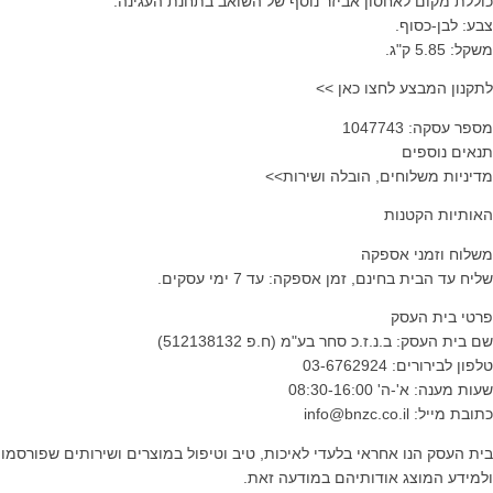
כוללת מקום לאחסון אביזר נוסף של השואב בתחנת העגינה.
צבע: לבן-כסוף.
משקל: 5.85 ק"ג.
לתקנון המבצע לחצו כאן >>
מספר עסקה: 1047743
תנאים נוספים
מדיניות משלוחים, הובלה ושירות>>
האותיות הקטנות
משלוח וזמני אספקה
שליח עד הבית בחינם, זמן אספקה: עד 7 ימי עסקים.
פרטי בית העסק
שם בית העסק: ב.נ.ז.כ סחר בע"מ (ח.פ 512138132)
טלפון לבירורים: 03-6762924
שעות מענה: א'-ה' 08:30-16:00
כתובת מייל: info@bnzc.co.il
בית העסק הנו אחראי בלעדי לאיכות, טיב וטיפול במוצרים ושירותים שפורסמו
ולמידע המוצג אודותיהם במודעה זאת.