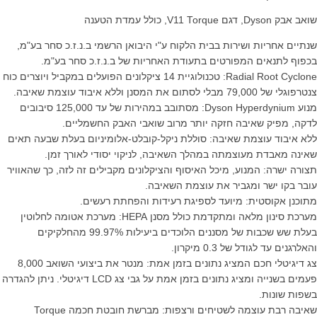
שואב אבק Dyson, דגם V11 Torque, כולל עמדת הטענה
שנתיים אחריות ושירות בבית הלקוח ע"י היבואן הרשמי ב.נ.ז.כ סחר בע"מ,
בכפוף לתנאים המפורטים בתעודת האחריות של ב.נ.ז.כ סחר בע"מ.
Radial Root Cyclone: טכנולוגיית 14 ציקלונים הפועלים במקביל ויוצרים כוח
צנטרפוגלי של 79,000 מבלי לסתום את המסנן וללא איבוד עוצמת שאיבה.
מנוע Dyson Hyperdynium: מסתובב במהירות של עד 125,000 סיבובים
לדקה, מפיק שאיבה חזקה יותר מרוב שואבי האבק החשמליים.
ללא איבוד עוצמת שאיבה: סוללת ניקל-קובלט-אלומיניום בעלת שבעה תאים
שאינה מאבדת מעוצמתה במהלך השאיבה, לניקוי יסודי לאורך זמן.
תצורה ישרה: המנוע, מיכל האיסוף והציקלונים מקבילים זה לזה, כך שהאוויר
עובר בקו ישר ומגביר את עוצמת השאיבה.
מתוכנן אקוסטית: מיועד לספיגת רעידות והפחתת רעשים.
מערכת סינון מלאה ומתקדמת כולל מסנן HEPA: מערכת אטומה לחלוטין
בעלת שש שכבות של מסננים הלוכדים ביעילות 99.97% מהחלקיקים
והאלרגנים עד לגודל של 0.3 מיקרון.
צג דיגיטלי חכם המציג נתונים בזמן אמת: מנטר את ביצועי השואב 8,000
פעמים בשנייה ומציג נתונים בזמן אמת על גבי צג LCD דיגיטלי. ניתן להגדרה
בשפות שונות.
שאיבה רבת עוצמה לשטיחים ורצפות: מברשת חובטת חכמה Torque