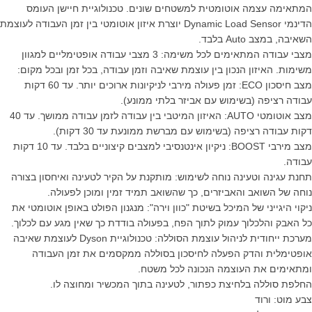
המתאימה עצמה אוטומטית למשטחים שונים. טכנולוגיית חיישן העומס
הדינמי Dynamic Load Sensor יוצרת איזון אוטומטי בין זמן העבודה לעוצמת
השאיבה, במצב Auto בלבד.
מצבי עבודה המתאימים לכל משימה: 3 מצבי עבודה אופטימליים למגוון
משימות. האיזון הנכון בין עוצמת שאיבה וזמן עבודה, בכל זמן ובכל מקום:
מצב חיסכון ECO: זמן פעולה מירבי לניקיונות ארוכים יותר. עד 60 דקות
עבודה רציפה (בשימוש עם אביזר בלתי ממונע).
מצב אוטומטי AUTO: האיזון המיטבי בין עבודה לזמן עבודה ממושך. עד 40
דקות עבודה רציפה (בשימוש עם מברשת ממונעת עד 30 דקות).
מצב מירבי BOOST: ניקיון אינטנסיבי למצבים קיצוניים בלבד. עד 10 דקות
עבודה.
תחנת עגינה וטעינה נוחה לשימוש: מותקנת על הקיר לטעינה ואיחסון בצורה
נוחה של השואב והאביזרים, כך שהשואב תמיד זמין ומוכן לפעולה.
ניקוי היגייני של המיכל בשיטת "כוון וירה": מנגנון הפולט באופן אוטומטי את
כל האבק והלכלוך עמוק לתוך הפח, בפעולה בודדת כך שאין מגע עם לכלוך.
מערכת ייחודית לניהול עוצמת הסוללה: טכנולוגיית Dyson לעוצמת שאיבה
אופטימלית והדק הפעלה לחיסכון בסוללה ממקסמים את זמן העבודה
ומתאימים את העוצמה הנכונה לכל משטח.
החלפת סוללה בלחיצת כפתור, לטעינה בתוך המכשיר ומחוצה לו.
צבע מוט: ורוד