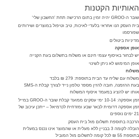
האותיות הקטנות
שובר ה-GROO יהיה זמין בתום הרכישה תחת 'החשבון שלי'
בית העסק הנו אחראי בלעדי לאיכות, טיב וטיפול במוצרים ושירותים
שפורסמו
מדיניות ביטולים
אופן אספקה
יש לבחור באיסוף עצמי חינם או משלוח בתשלום בעת הקנייה
אופן המימוש לא ניתן לשינוי
משלוח
משלוח עם שליח עד הבית בתוספת: 279 ₪ בלבד
בעת ההזמנה, חובה להזין מספר טלפון נייד לצורך קבלת ה-SMS
אותו יש להציג במעמד איסוף המשלוח
זמן אספקה: 10-14 ימי עסקים ממועד קבלת שובר ה-GROO במייל
זמן אספקה דרומית לבאר שבע ומזרחית לכרמיאל – ייתכן עיכוב של
21 ימים נוספים
הרכבה בתוספת תשלום מול בית העסק
הובלה לקומה 3 בבניין ללא מעלית או שהמוצר אינו נכנס במעלית
בתוספת 55 ₪ לכל קומה לתשלום מול המוביל