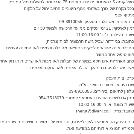
מעל קומה 5 בהעמסה ידנית בתוספת 75 ₪ לקומה לתשלום מול המוביל
בכל מקרה של צורך בשרותי מנוף חיצוניים החיוב יחול על הלקוח
איסוף עצמי
בתיאום מראש בלבד בטלפון: 09-8910055
זמין לאיסוף: 21 ימי עסקים ממועד הרכישה ולמשך 30 יום
שעות פעילות: ב'-ד' 11:00-16:00
כתובת: בני דרור, שביל גישה הרמוניה לבית (נתניה)
החברה אינה אחראית לנזקים כתוצאה מהובלה עצמית ו/או התקנה עצמית
ו/או טיפול אחר במוצר
כתב האחריות אינו תקף במקרה של חבלות ו/או מכות ו/או שריטות או נזק אחר
אשר עשוי להיגרם במהלך הובלה עצמית ו/או התקנה עצמית
פרטי בית העסק
שם היבואן: ויטוריו דיוואני בע"מ
טלפון לתיאום ובירורים: 09-8910055
ניתן גם לשלוח הודעת וואטסאפ למספר 054-7513079
שעות מענה: א'-ה' 10:00-16:00
כתובת מייל: sherut@divani.co.il
בית העסק הנו אחראי בלעדי לאיכות, טיב וטיפול במוצרים ושירותים שפורסמו
ולמידע המוצג אודותיהם במודעה זאת.