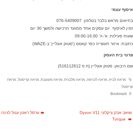
איסוף עצמי
בתיאום מראש בלבד בטלפון: 076-5409007
זמין לאיסוף: יום עסקים אחד ממועד הרכישה ולמשך 30 יום
שעות פעילות: א'-ה' 09:00-16:00
כתובת: איזור תעשייה כפר קאסם ('סטוק אונליין' ב-WAZE)
פרטי בית העסק
שם היבואן: סטוק אונליין (ח.פ 516112612)
מראה לבית
,
מראה לכניסה
,
מראה מלבנית
,
מראה מעוצבת
,
מראה קריסטל
,
מראת
קריסטל
.
.
Bookmark
שואב אבק ציקלוני Dyson V11
ערסל ראטן עגול לגינה
Torque