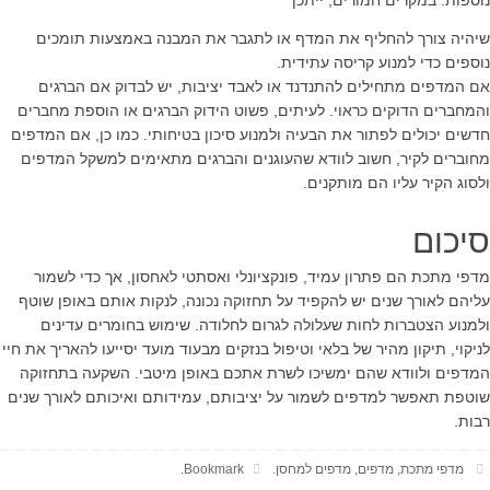
נוספות. במקרים חמורים, ייתכן
שיהיה צורך להחליף את המדף או לתגבר את המבנה באמצעות תומכים
נוספים כדי למנוע קריסה עתידית.
אם המדפים מתחילים להתנדנד או לאבד יציבות, יש לבדוק אם הברגים
והמחברים הדוקים כראוי. לעיתים, פשוט הידוק הברגים או הוספת מחברים
חדשים יכולים לפתור את הבעיה ולמנוע סיכון בטיחותי. כמו כן, אם המדפים
מחוברים לקיר, חשוב לוודא שהעוגנים והברגים מתאימים למשקל המדפים
ולסוג הקיר עליו הם מותקנים.
סיכום
מדפי מתכת הם פתרון עמיד, פונקציונלי ואסתטי לאחסון, אך כדי לשמור
עליהם לאורך שנים יש להקפיד על תחזוקה נכונה, לנקות אותם באופן שוטף
ולמנוע הצטברות לחות שעלולה לגרום לחלודה. שימוש בחומרים עדינים
לניקוי, תיקון מהיר של בלאי וטיפול בנזקים מבעוד מועד יסייעו להאריך את חיי
המדפים ולוודא שהם ימשיכו לשרת אתכם באופן מיטבי. השקעה בתחזוקה
שוטפת תאפשר למדפים לשמור על יציבותם, עמידותם ואיכותם לאורך שנים
רבות.
מדפי מתכת
,
מדפים
,
מדפים למחסן
.
Bookmark
.