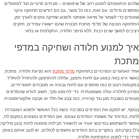
שלהם והתאמתם למגוון רחב של שימושים – מבתים פרטיים ועד למפעלים
ומחסנים גדולים. עם זאת, כמו כל מוצר, גם הם דורשים תחזוקה וניקוי
שוטפים כדי לשמור על מראה אסתטי ולמנוע שחיקה ונזקים לאורך זמן.
התחזוקה הנכונה של מדפי מתכת תבטיח שהם יישארו עמידים, חזקים
ויציבים למשך שנים רבות, ללא סימני חלודה, התקלפות או בלאי.
איך למנוע חלודה ושחיקה במדפי
מתכת
אחד האתגרים המרכזיים בתחזוקת
מדפי מתכת
הוא מניעת חלודה. מתכת,
כאשר היא באה במגע עם לחות וחמצן, עלולה להתחמצן ולהתחיל להחליד.
במקומות רטובים כמו מחסנים עם לחות גבוהה או מטבחים תעשייתיים,
הסיכון לחלודה עולה משמעותית. כדי להימנע מכך, חשוב לוודא שהמדפים
מצופים בשכבת מגן נגד קורוזיה, כמו צבע אל-חלד או אבקה אלקטרוסטטית.
בנוסף, יש למקם את המדפים בסביבה יבשה ככל האפשר ולמנוע הצטברות
לחות, במיוחד על משטחי המדפים עצמם. אם המדפים נמצאים במקום לח,
אפשר להשתמש במייבשי אוויר או להשאיר חבילות סופגות לחות (כגון סיליקה
ג'ל) בקרבתם. במקרים בהם המדפים נחשפים לנוזלים, יש לנגב אותם באופן
מיידי כדי למנוע התפתחות חלודה.