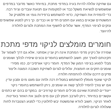
גם שחיקה עלולה להיות בעיה במדפי מתכת, במיוחד כאשר מדובר במדפים
שמשמשים לנשיאת משקל כבד או למקומות עם תנועת עובדים וציוד רבה.
כדי להפחית את השחיקה, כדאי להשתמש ברפידות גומי או פלסטיק על
המשטחים שבאים במגע עם חפצים חדים או כבדים. כך ניתן למנוע שפשופים
ונזקים לציפוי המדף, אשר עלולים לחשוף את המתכת ולגרום לחלודה
להיווצר.
חומרים מומלצים לניקוי מדפי מתכת
שמירה על ניקיון מדפי המתכת אינה רק עניין אסתטי, אלא גם דרך לשמור על
תקינותם לאורך זמן. חשוב להשתמש בחומרים נכונים שיסירו לכלוך ושומנים
מבלי לפגוע בציפוי המגן של המדף. חומרי ניקוי אגרסיביים, כמו מסירי
שומנים חזקים או חומצות, עלולים לגרום לשחיקת השכבה המגנה וליצור
סדקים דרכם עלולה להתפתח חלודה.
לניקוי שוטף מומלץ להשתמש במטלית רכה ולחה עם מעט מים וסבון עדין.
אם יש צורך להסיר לכלוך קשה או שומנים, ניתן להשתמש בחומרי ניקוי
ייעודיים למתכת שאינם מכילים חומרים קורוזיביים. במקרים בהם יש כתמים
עקשניים במיוחד, ניתן לערבב חומץ לבן עם מים ולנגב את האזור בעדינות.
לאחר הניקוי, חשוב לוודא שהמשטח יבש לחלוטין כדי למנוע הצטברות לחות
שעלולה לגרום לחלודה.