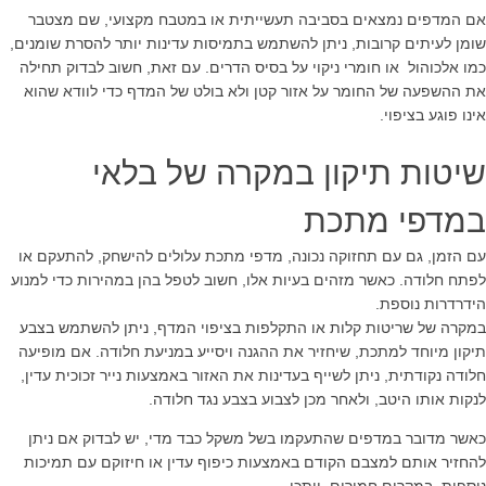
אם המדפים נמצאים בסביבה תעשייתית או במטבח מקצועי, שם מצטבר
שומן לעיתים קרובות, ניתן להשתמש בתמיסות עדינות יותר להסרת שומנים,
כמו אלכוהול או חומרי ניקוי על בסיס הדרים. עם זאת, חשוב לבדוק תחילה
את ההשפעה של החומר על אזור קטן ולא בולט של המדף כדי לוודא שהוא
אינו פוגע בציפוי.
שיטות תיקון במקרה של בלאי
במדפי מתכת
עם הזמן, גם עם תחזוקה נכונה, מדפי מתכת עלולים להישחק, להתעקם או
לפתח חלודה. כאשר מזהים בעיות אלו, חשוב לטפל בהן במהירות כדי למנוע
הידרדרות נוספת.
במקרה של שריטות קלות או התקלפות בציפוי המדף, ניתן להשתמש בצבע
תיקון מיוחד למתכת, שיחזיר את ההגנה ויסייע במניעת חלודה. אם מופיעה
חלודה נקודתית, ניתן לשייף בעדינות את האזור באמצעות נייר זכוכית עדין,
לנקות אותו היטב, ולאחר מכן לצבוע בצבע נגד חלודה.
כאשר מדובר במדפים שהתעקמו בשל משקל כבד מדי, יש לבדוק אם ניתן
להחזיר אותם למצבם הקודם באמצעות כיפוף עדין או חיזוקם עם תמיכות