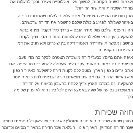
ולצמוח בשנים הקרובות, למשוך אליו אוכלוסייה צעירה ובכך להעלות את
מחירי השכירות ואת שווי הדירות?
מהן תוכניות הבנייה הצפויות? אתם עלולים לגלות שמתכוננת בנייה
באיזור שעלולה לפגוע ביכולת שלכם להשכיר את הדירה שרכשתם.
ההון העצמי שלכם מול מחיר הנכס – בדרך כלל תקבלו מינוף בנקאי
להשקעה, אך כדאי שלא להיכנס להלוואות גבוהות מדי. צריך לקחת
בחשבון אפשרות שהדירה תעמוד ריקה בין שוכרים ולא תניב את דמי
השכירות בתקופה זו.
איפה אתם גרים? כבעלי דירה מושכרת תצטרכו לבקר בה מדי פעם,
ולפעמים גם באופן פתאומי עקב בעיה שעלולה להתעורר כמו הצפה. אם
אתם גרים בצפון הארץ, מוטב לכם לקנות דירה להשקעה באיזור הצפון
ולא באיזור הדרום, גם אם שם מצאתם דירה שנראית לכם כדאית יותר
להשקעה. גם במרכז הארץ צריך לקחת בחשבון נסיעות אל הדירה
המושכרת. נסיעה של שעה באמצע היום לכל כיוון היא לא עניין של מה
בכך.
חוזה שכירות
כמובן שחוזה שכירות הוא חובה ומומלץ לא לוותר על עיגון כל התנאים בחוזה:
שכר הדירה המדויק, תאריך פינוי, העלאת שכר הדירה בתאריך מסוים וכדומה