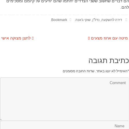
הם דברים שחשוב ששני הצדדים יחתמו שהם יודעים על קיומם ומסכימים
להם.
דירה להשקעה
,
נדל"ן
,
שוקי ג'אנה
.
Bookmark
.
מיטה עם ארגז מצעים
לחצן מצוקה אישי
כתיבת תגובה
*
האימייל לא יוצג באתר.
שדות החובה מסומנים