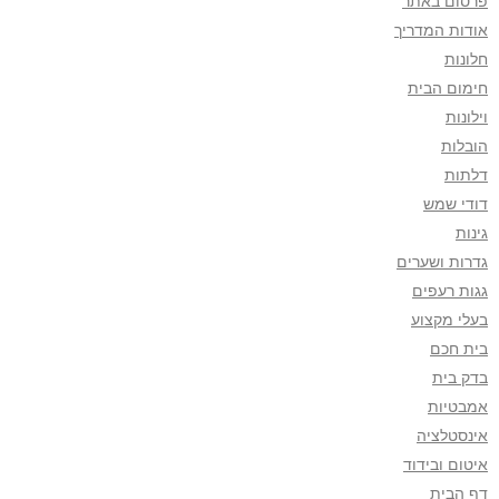
פרסום באתר
אודות המדריך
חלונות
חימום הבית
וילונות
הובלות
דלתות
דודי שמש
גינות
גדרות ושערים
גגות רעפים
בעלי מקצוע
בית חכם
בדק בית
אמבטיות
אינסטלציה
איטום ובידוד
דף הבית