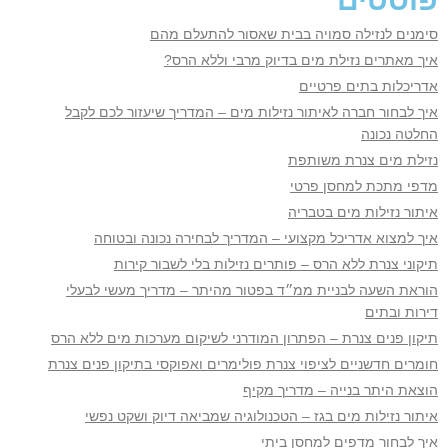
סימנים לנזילה סמויה בבית שאסור להתעלם מהם
איך מאתרים נזילת מים בדיוק מרבי וללא הרס?
אדריכלות בתים פרטיים
איך לבחור חברה לאיתור נזילות מים – המדריך שיעזור לכם לקבל
החלטה נכונה
נזילת מים צנרת משותפת
מדפי מתכת למחסן פרטי
איתור נזילות מים בטבריה
איך למצוא אדריכל מקצועי – המדריך לבחירה נכונה ובטוחה
תיקוני צנרת ללא הרס – פותרים נזילות בלי לשבור קירות
הוראת השעה לבניית ממ״ד בפטור מהיתר – מדריך מעשי לבעלי
דירות ובתים
תיקון פנים צנרת – הפתרון המודרני לשיקום מערכות מים ללא הרס
חומרים חדשניים לציפוי צנרת פולימרים ואפוקסי בתיקון פנים צנרת
הוצאת היתר בנייה – מדריך מקיף
איתור נזילות מים בגז – הטכנולוגיה שמביאה דיוק ושקט נפשי
איך לבחור מדפים למחסן ביתי