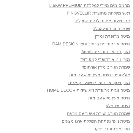
מחמם מים מיידי למקלחת 5.5KW PREMIUM
ראש מקלחת מתוצרת PINGVELLIR
זוג רצועות איטום לדלת המקלחון
שרפרף זוויתון לאסלה
מיטה מרופדת ומזרן
מיטה אורתופדית ברוחב וחצי RAM DESIGN
מזרן זוגי אורתופדי Aeroflex
מזרן זוגי אורתופדי קמפ דויד
שמרת הזורע: מזרן אורתופדי
אולימפיה: מיטה מעץ מלא עם מזרן
מזרן ויסקו אורתופדי משולב קפיצים
מיטה זוגית מרופדת וזוג שידות HOME DECOR
מיטה מעץ מלא עם מזרן
מיטת עץ מלא
שמרת הזורע: שידת איפור עם מראה
מיטת נוער נפתחת הכוללת ארגז מצעים
מזרן אורתופדי ויסקו