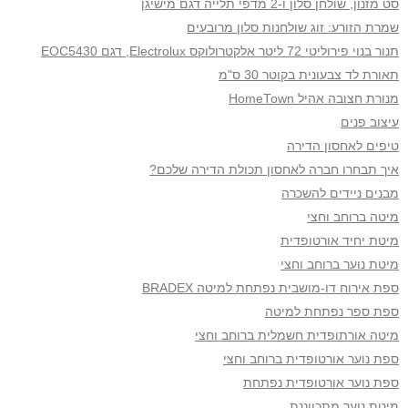
סט מזנון, שולחן סלון ו-2 מדפי תלייה דגם מישיגן
שמרת הזורע: זוג שולחנות סלון מרובעים
​תנור בנוי פירוליטי 72 ליטר אלקטרולוקס Electrolux, דגם EOC5430
תאורת לד צבעונית בקוטר 30 ס"מ
מנורת חצובה אהיל HomeTown
עיצוב פנים
טיפים לאחסון הדירה
איך תבחרו חברה לאחסון תכולת הדירה שלכם?
מבנים ניידים להשכרה
מיטה ברוחב וחצי
מיטת יחיד אורטופדית
מיטת נוער ברוחב וחצי
ספת אירוח דו-מושבית נפתחת למיטה BRADEX
ספת ספר נפתחת למיטה
מיטה אורתופדית חשמלית ברוחב וחצי​
ספת נוער אורטופדית ברוחב וחצי
ספת נוער אורטופדית נפתחת
מיטת נוער מתכווננת