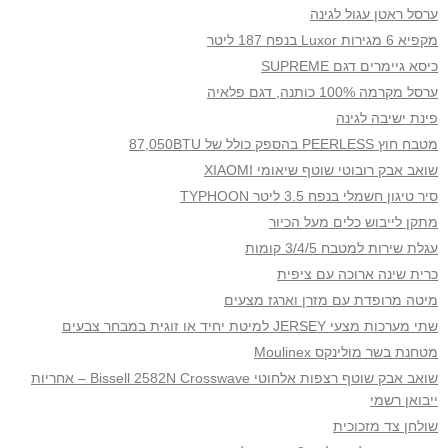
ערסל ראטן עגול לגינה
מקפיא 6 מגירות Luxor בנפח 187 ליטר
כיסא גיימרים דגם SUPREME
ערסל מקרמה 100% כותנה, דגם פלאיה
פינת ישיבה לגינה
מטבח חוץ PEERLESS בהספק כולל של 87,050BTU
שואב אבק רובוטי שוטף שיאומי XIAOMI
סיר טיגון חשמלי בנפח 3.5 ליטר TYPHOON
מתקן לייבוש כלים מעל הכיור
עגלת שירות למטבח 3/4/5 קומות
כרית שינה ארוכה עם ציפית
מיטה מרופדת עם מזרן וארגז מצעים
שתי מערכות מצעי JERSEY למיטת יחיד או זוגית במבחר צבעים
מטחנת בשר מולינקס Moulinex
שואב אבק שוטף רצפות אלחוטי Bissell 2582N Crosswave – אחריות
ייבואן רשמי
שולחן צד מזכוכית