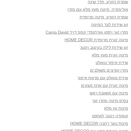
שמרת הזורע: חדר שינה
אולימפיה: מיטה מעץ מלא עם מזרן
שמרת הזורע: מיטה מרופדת
זוג שידות לצד המיטה
מזרן זוגי ויסקו אורתופדי קמפ דויד Camp David
מיטה זוגית מרופדת HOME DECOR
זוג שידות לילה בעיצוב וינטג'
מיטה זוגית מעץ מלא
שידת איפור טואלט
מזרן קפיצים משולבים
שידת טואלט עם מראת איפור
מיטה זוגית עם ארגז מצעים
מיטה עם משענת ראש
בסיס מיטה ומזרן זוגי
מיטת עץ מלא
קומודה וינטג' לאחסון
מיטת נוער רחבה HOME DECOR