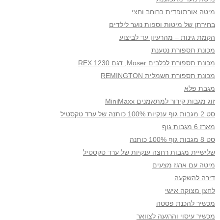
מיטה אורתופדית ברוחב וחצי
בחירתן של מיטות וספות נוער לילדים
הקמת גינות – מהרעיון עד לביצוע
מכונת תספורת נטענת
מכונת תספורת לכלבים Moser, דגם 1230 REX
מכונת תספורת חשמלית REMINGTON
מגבת פלא
זוג מגבות קירור למתאמנים MiniMaxx
סט 2 מגבות גוף ענקיות 100% כותנה של ערד טקסטיל
מארז 6 מגבות גוף
סט 8 מגבות גוף 100% כותנה
שלישיית מגבות רחצה ענקיות של ערד טקסטיל
מיטה עם ארגז מצעים
דירה להשקעה
לחצן מצוקה אישי
מכשיר להכנת פסטה
מכשיר עיסוי והרגעה לצוואר