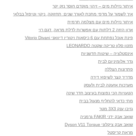
איתור נזילות מים – זיהוי מוקדם חוסך נזק יקר
איך לשמור על מדפי מתכת לאורך שנים: תחזוקה, ניקוי וטיפול בבלאי
איתור נזילות מים עם מצלמה תרמית
ארון הזזה 2 דלתות עם אפשרות לדלת מראה, דגם רוי
פינת אוכל נפתחת עם 6 כיסאות ויטוריו דיוואני Vitorio Divani
מזנון סלון טריקה שקטה LEONARDO
אינסטלציה – שיטות חדשניות
גדר אלומיניום לבית
פתרונות הצללה
מדריך קצר לשיפוץ דירה
מערכות אזעקה לבית ולעסק
הטעויות הכי נפוצות בעיצוב חדר שינה
מתי כדאי להחליף מנעול בבית
גזיבו ענק 3X3 מטר
שואב אבק ידני FAKIR גרמניה
שואב אבק ציקלוני Dyson V11 Torque
מראת קריסטל