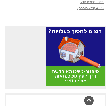
תכנון מטבח חדש
#470 (ללא כותרת)