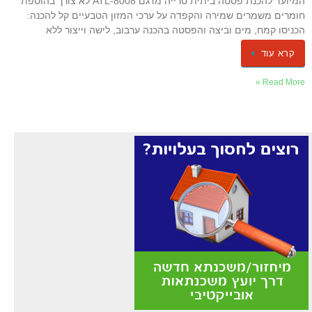
המיועד להכנת פסטה ביתית טרייה מדגם ATL-8008 לא צורך בהוספת
חומרים משמרים שמירה והקפדה על ערכי המזון הטבעיים קל להכנה:
הכניסו קמח, מים וביצה והפסטה בהכנה ערבוב, לישה וייצור ללא
קרא עוד
Read More »