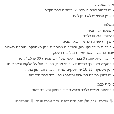
אופן אספקה
⦁ יש לבחור באיסוף עצמי או משלוח בעת הקניה.
⦁ אופן המימוש לא ניתן לשינוי.
משלוח
⦁ משלוח עד הבית
⦁ עלות: 250 ₪ בלבד.
⦁ מקרית שמונה עד אזור באר שבע.
⦁ הובלות מעבר לקו ירוק, ולאזורים מרוחקים: זמן האספקה ותוספת תשלום
עבור ההובלה יעשו ישירות מול בית העסק.
⦁ הובלה מעל קומה 3 בבניין ללא מעלית בתוספת 30 ₪ לכל קומה.
⦁ במקרה של צורך בהזמנת שירותי מנוף, החיוב יחול על הלקוח ובאחריותו.
⦁ זמן אספקה: 18-25 ימי עסקים ממועד קבלת הגרופון במייל.
⦁ יש להזין כתובת למשלוח ומספר טלפון נייד בעת הרכישה.
איסוף עצמי
⦁ בתיאום מראש בלבד ובהצגת קוד ביטחון ותעודת זהות!
מערכת ישיבה
,
סלון תלת
,
ספה תלת מושבית
,
שמרת הזורע
.
Bookmark
.