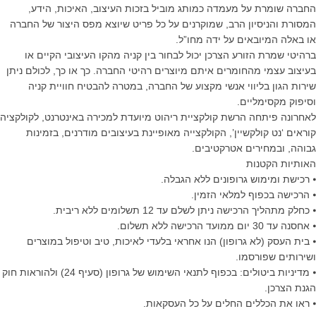
החברה שומרת על מעמדה כמותג מוביל בזכות העיצוב, האיכות, הידע,
המסורת והניסיון הרב, שמוקרנים על כל פריט שיוצא מפס היצור של החברה
או באלה המיובאים על ידה מחו”ל.
ברהיטי שמרת הזורע הצרכן יכול לבחור בין קניה מהקו העיצובי הקיים או
בעיצוב עצמי מהחומרים איתם מיוצרים רהיטי החברה. כך או כך, לכולם ניתן
שירות הגון בליווי אנשי מקצוע של החברה, במטרה להבטיח חוויית קניה
וסיפוק מקסימליים.
לאחרונה פיתחה הרשת קולקציית ריהוט מיועדת למכירה באינטרנט, לקולקציה
קוראים ‘נט קולקשיין’, הקולקצייה מאופיינת בעיצובים מודרנים, בזמינות
גבוהה, ובמחירים אטרקטיבים.
האותיות הקטנות
⦁ רכישת ומימוש גרופונים ללא הגבלה.
⦁ הרכישה בכפוף למלאי הזמין.
⦁ כחלק מתהליך הרכישה ניתן לשלם עד 12 תשלומים ללא ריבית.
⦁ אחסנה עד 30 יום ממועד הרכישה ללא תשלום.
⦁ בית העסק (לא גרופון) הנו אחראי בלעדי לאיכות, טיב וטיפול במוצרים
ושירותים שפורסמו.
⦁ מדיניות ביטולים: בכפוף לתנאי השימוש של גרופון (סעיף 24) ולהוראות חוק
הגנת הצרכן.
⦁ ראו את הכללים החלים על כל העסקאות.