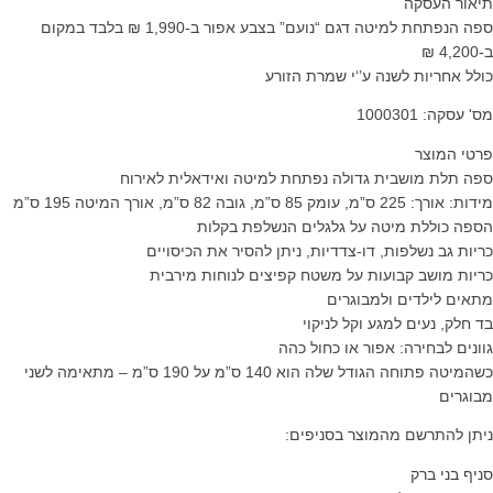
תיאור העסקה
ספה הנפתחת למיטה דגם “נועם” בצבע אפור ב-1,990 ₪ בלבד במקום
ב-4,200 ₪
כולל אחריות לשנה ע’‘י שמרת הזורע
מס' עסקה: 1000301
פרטי המוצר
ספה תלת מושבית גדולה נפתחת למיטה ואידאלית לאירוח
מידות: אורך: 225 ס”מ, עומק 85 ס”מ, גובה 82 ס”מ, אורך המיטה 195 ס”מ
הספה כוללת מיטה על גלגלים הנשלפת בקלות
כריות גב נשלפות, דו-צדדיות, ניתן להסיר את הכיסויים
כריות מושב קבועות על משטח קפיצים לנוחות מירבית
מתאים לילדים ולמבוגרים
בד חלק, נעים למגע וקל לניקוי
גוונים לבחירה: אפור או כחול כהה
כשהמיטה פתוחה הגודל שלה הוא 140 ס”מ על 190 ס”מ – מתאימה לשני
מבוגרים
ניתן להתרשם מהמוצר בסניפים:
סניף בני ברק