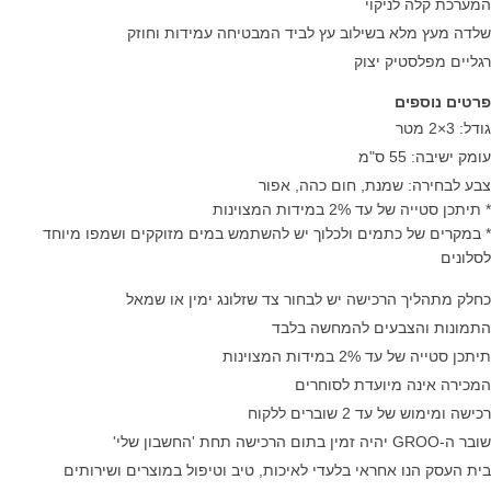
המערכת קלה לניקוי
שלדה מעץ מלא בשילוב עץ לביד המבטיחה עמידות וחוזק
רגליים מפלסטיק יצוק
פרטים נוספים
גודל: 3×2 מטר
עומק ישיבה: 55 ס"מ
צבע לבחירה: שמנת, חום כהה, אפור
* תיתכן סטייה של עד 2% במידות המצוינות
* במקרים של כתמים ולכלוך יש להשתמש במים מזוקקים ושמפו מיוחד
לסלונים​
כחלק מתהליך הרכישה יש לבחור צד שזלונג ימין או שמאל
התמונות והצבעים להמחשה בלבד
תיתכן סטייה של עד 2% במידות המצוינות
המכירה אינה מיועדת לסוחרים
רכישה ומימוש של עד 2 שוברים ללקוח
שובר ה-GROO יהיה זמין בתום הרכישה תחת 'החשבון שלי'
בית העסק הנו אחראי בלעדי לאיכות, טיב וטיפול במוצרים ושירותים