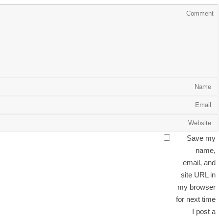
Save my
name,
email, and
site URL in
my browser
for next time
I post a