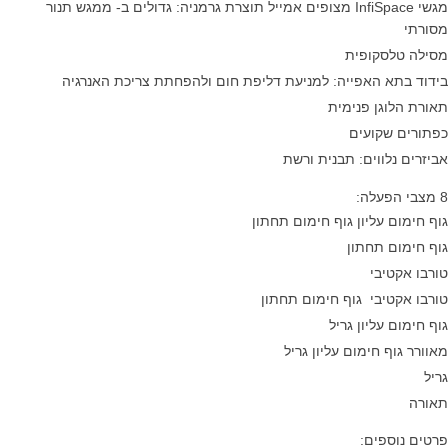
מגשי InfiSpace מצופים אמייל תוצרת גרמניה: גדולים ב- ממגש תנור
מסורתי
מסילה טלסקופית
בידוד בתא האפייה: למניעת דליפת חום ולהפחתת צריכת האנרגיה
תאורת הלוגן פנימית
כפתורים שקועים
אביזרים נלווים: תבנית ורשת
8 מצבי הפעלה:
גוף חימום עליון גוף חימום תחתון
גוף חימום תחתון
טורבו אקטיבי
טורבו אקטיבי גוף חימום תחתון
גוף חימום עליון גריל
מאוורר גוף חימום עליון גריל
גריל
תאורה
פרטים נוספים: