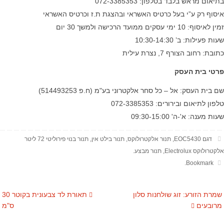
בתיאום מראש בלבד בטלפון: 072-3385353
איסוף רק ע”י בעל כרטיס האשראי ובהצגת ת.ז וכרטיס האשראי
זמין לאיסוף: 10 ימי עסקים ממועד הרכישה ולמשך 30 יום
שעות פעילות: ב’ 10:30-14:30
כתובת: רחוב הצורף 7, נצרת עילית
פרטי בית העסק
שם בית העסק: אל – כל סחר אלקטרוני בע"מ (ח.פ 514493253)
טלפון לתיאום ובירורים: 072-3385353
שעות מענה: א'-ה' 09:30-15:00
דגם EOC5430
,
תנור אלקטרולוקס
,
תנור בילט אין
,
​תנור בנוי פירוליטי 72 ליטר
אלקטרולוקס Electrolux
,
תנור מבצע
.
.
Bookmark
שמרת הזורע: זוג שולחנות סלון
תאורת לד צבעונית בקוטר 30
מרובעים
ס"מ