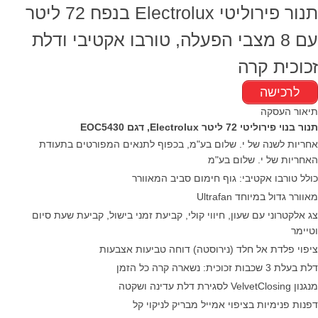
תנור פירוליטי Electrolux בנפח 72 ליטר
עם 8 מצבי הפעלה, טורבו אקטיבי ודלת
זכוכית קרה
לרכישה
תיאור העסקה
תנור בנוי פירוליטי 72 ליטר Electrolux, דגם EOC5430
אחריות לשנה של י. שלום בע"מ, בכפוף לתנאים המפורטים בתעודת
האחריות של י. שלום בע"מ
כולל טורבו אקטיבי: גוף חימום סביב המאוורר
מאוורר גדול במיוחד Ultrafan
צג אלקטרוני עם שעון, חיווי קולי, קביעת זמני בישול, קביעת שעת סיום
וטיימר
ציפוי פלדת אל חלד (נירוסטה) דוחה טביעות אצבעות
דלת בעלת 3 שכבות זכוכית: נשארה קרה כל הזמן
מנגנון VelvetClosing לסגירת דלת עדינה ושקטה
דפנות פנימיות בציפוי אמייל מבריק לניקוי קל