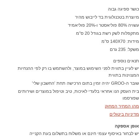
כושר ספיגה גבוה
מיוצרת בטכנולוגית בד לייבוש מהיר
עשויה 80% פוליאסטר ו-20% פוליאמיד
מתקפלות לשק רשת בגודל 20 ס"מ
מידות: 140X70 ס"מ
משקל: 235 גרם
תנאים נוספים
יש לעיין בתווית לפני השימוש במוצר, ולהשתמש בו רק לפי ההנחיות
המצוינות בתווית
שובר ה-GROO יהיה זמין בתום הרכישה תחת 'החשבון שלי'
בית העסק הנו אחראי בלעדי לאיכות, טיב וטיפול במוצרים ושירותים
שפורסמו
מהו המחיר המחוק
מדיניות ביטולים
אופן אספקה
יש לבחור באיסוף עצמי חינם או משלוח בתשלום בעת הקנייה