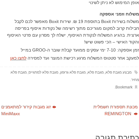
אופן המימוש לא ניתן לשינוי
משלוח וזמני אספקה
משלוח בשירות Boxit בתוספת 19 ₪. שירות Boxit מאפשר לכם לקבל
חבילות קרוב למקום מגוריכם מתוך רשימה של נקודות איסוף בפריסה
ארצית. בהגיע המשלוח לנקודת האיסוף, ישלח לך מסרון עם פרטי האיסוף
והקוד האישי – הכי פשוט שיש!
זמן אספקה: 7-10 ימי עסקים ממועד קבלת שובר ה-GROO במייל
למעקב אחר סטטוס המשלוח מרגע רכישת המוצר ועד למסירה
לחצו כאן
מבצע מגבת פלא
,
מגבת פלא
,
מגבת פלא גרופון
,
מגבת פלא למתגייס
,
מגבת פלא
מחיר
.
.
Bookmark
מכונת תספורת חשמלית
זוג מגבות קירור למתאמנים
MiniMaxx
REMINGTON
כתיבת תגובה