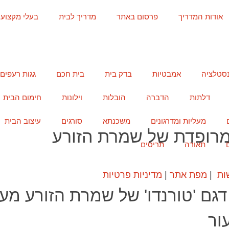
אודות המדריך
פרסום באתר
מדריך לבית
בעלי מקצוע
נסטלציה
אמבטיות
בדק בית
בית חכם
גגות רעפים
דלתות
הדברה
הובלות
וילונות
חימום הבית
מעליות ומדרגונים
משכנתא
סורגים
עיצוב הבית
 מרופדת של שמרת הזורע
תאורה
תריסים
ות
|
מפת אתר
|
מדיניות פרטיות
דגם 'טורנדו' של שמרת הזורע מע
עור