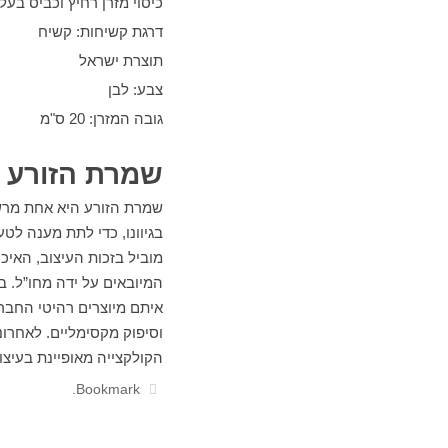
כיסוי מזרן רחיץ וכביס בע
דרגת קשיחות: קשיח
תוצרת ישראל
צבע: לבן​
גובה המזרן: 20 ס"מ
שמרת הזורע
שמרת הזורע היא אחת מרשת
בגיוונו, כדי לתת מענה לט
מוביל בזכות העיצוב, האיכ
המיובאים על ידה מחו”ל. ב
איתם מיוצרים רהיטי החברה
וסיפוק מקסימליים. לאחרונ
הקולקצייה מאופיינת בעיצו
.
Bookmark