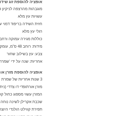
אופציה להוספת זוג שידו
מוגבהות מהרצפה לניקיון 
עשויות עץ מלא
חזית השידה בריפוד דמוי ע
רגלי עץ מלא
כוללות מגירה עמוקה ורחב
מידות: רוחב 48 ס"מ, עומק 40 ס"מ, גובה 44.5 ס"מ
צבע: עץ בשילוב שחור
אחריות: שנה על ידי 'שמרת 
אופציה להוספת מזרן אור
3 שנות אחריות של שמרת הזורע. בכפוף לתנאים ולמגבלות המפורטים בתעודת האחריות של שמרת הזורע
מזרן אורתופדי דו צדדי (נית
המזרן עשוי מספוג כחול קש
שכבת אקרילן לשינה נוחה
תפירת קווילט הולנדי היוצר