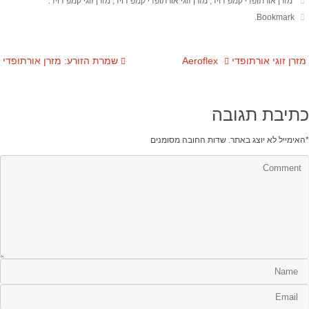
מזרן אורתופדי קמפ דויד
,
מזרן זוגי אורתופדי קמפ דויד
,
מזרן זוגי קמפ דויד
.
.
Bookmark
מזרן זוגי אורתופדי Aeroflex
שמרת הזורע: מזרן אורתופדי
כתיבת תגובה
*
האימייל לא יוצג באתר.
שדות החובה מסומנים