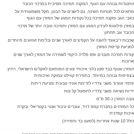
התנגדות גבוהה עם הגוף, המקנה תמיכה מסיבית במרכזי הכובד
מתאים לכל תנוחות השינה, גם לישנים על הבטן, מקל משמעותית על
כאבי הגב ומקנה תמיכה בכל נקודות המגע של המזרן עם הגוף
במזרן פילוטופ לעידון המגע עם המזרן ותמיכה טובה יותר של מרכזי
הכובד וגב תחתון
שכבות ריבאונד להגנה על הקפיצים לאורך שנים ובלימת זעזועים מיותרים
למניעת קריסת המזרן
קורות תמיכה מובנים ופס פלדה היקפי לשמירה על המזרן לאורך שנים
ארוכות
המזרן עטוף בבד סטן בלגי איכותי ונעים המותאם לאקלים הישראלי, רחיץ,
בצפיפות גבוהה במיוחד, בתפירת קווילט עמוקה ואיכותית
פתחי אוורור משני צדדיו לזרימת אוויר טבעית ומניעת ריחות
ידיות נשיאה משני צדדיו לתפעול קל ונוח
גובה המזרן כ-30 ס”מ
כל המזרנים בחברת קמפ דויד, עוברים עיבוד אנטי בקטריאלי ובקרת
איכות קפדנית
כולל 10 שנות אחריות (למעט בד ותפירה)