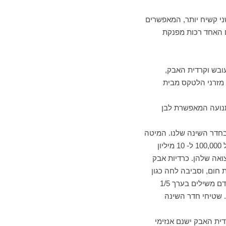
שני קשיח יותר, המאפשרים
ם האחד רכות מפנקת
עובש וקרדית האבק,
 מזרני הלטקס מבית
תנועה המאפשרת לבן
בחדר השינה שלנו. המיטה
הינה התחביב המועדף עליהן ( היכן שאנו מבלים 1/3 מחיינו בשינה ) ומזרן משומש טיפוסי יכול להכיל 100,000 ל- 10 מיליון
ואה שלהן. כרדיות אבק
גרם של אבק. הן מעדיפות חום, וסביבה לחה כגון
פנים המזרן כשמישהו נמצא מעליו והאוכל המועדף הינו קשקשים – פתיתים של תאי עור מתים. בני אדם משילים בערך 1/5
יתי עור. שטיחי חדר השינה
ית האבק ישנם אנזימי