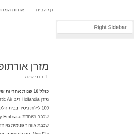
דף הבית
אודות המדר
Right Sidebar
מזרן אורתופדי הו
חדרי שינה
כולל 10 שנות אחריות של הולנדיה, בכפוף לתנאים המפורטים בתעודת האחריות של הולנדיה
מזרן
Hollandia
דגם
tic Air
100 לילות ניסיון בבית הלקוח
שכבה מיוחדת
aly Embrace
שכבת אוורור פנימית מיוחד
Non Flip
: נוח לתחזוקה, אי