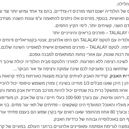
הלילה.
 של הולנדיה ישנם דגמי מזרנים דו-צדדיים, בהם צד אחד גמיש יותר וצד 
אישיות. בנוסף, מזרונים אלו ניתנים להתאמה ע”פ עונות השנה: מציד
ם השני, קשיחים יותר, לימי הקיץ החמים.
TALALAY
– מזרנים בריאים והיגייניים יותר
ולנדיה עם לטקס
TALALAY
הם היפו אלרגנים, אנטי-בקטריאליים ודוחים 
שימה. לטקס
TALALAY
– מזרנים מותאמים אישית למאפייני השינה שלכם.
ת רכות שונות, עם אזורי נוחות המותאמים למבנה גופכם.
לשינה רציפה ללא הפרעות. למזרני הלטקס מבית הולנדיה יכולת שיכוך 
שתחושו בכך ומעניקה לכם שינה עמוקה ורציפה עד אור הבוקר…
ית האבק.
קרדיות האבק לעיתים קרובות מוצגות כאורחות בלתי קרואות 
אחוז ממשקל כרית בת שנתיים יכול להיות מורכב מכרדיות אבק מתות והצ
משגשגות במזרנים, שטיחים, ריהוט ומיטות, עם בערך 100-500 בעלי חיים / 
אונקיה קשקשים בכל שבוע ובערך 80 אחוז מהחומר שאנו רואים עף בקרן שמש הם בעצם פת
אף הם באוכלוסייה גבוהה של כרדיות האבק.
פוצה לגרימת אסתמה ומאפיינים אלרגניים ברחבי העולם. במעיים של קרד