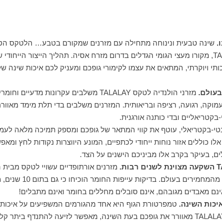
.
שינה טבעית ונינוחה מתחילה עם מזרנים שמקורם בטבע… הלטקס הט
TA
, מקורו מעצי הגומי הגדלים בדרום מזרח אסיה. תהליך הייצור הייחוד
כותי ויוקרתי, המתאים את עצמו לקימורי גופכם ומעניק לכם איכות שינה 
בעולם.
מזרני הולנדיה לטקס
TALALAY
משלבים עקרונות מדעיים וחומרי
מוקה, רגועה, רציפה ובריאותית. המזרנים משלבים בדי תלת מימד מאווררי
-בקטריאליים ובדי כותנה אורגנית.
טי-בקטריאלי, עוטף את קווי המתאר של גופכם ומספק תמיכה מלאה לעמ
 אלו כוללים אזור נוחות ייחודי לכתפיים, המונע היווצרות נקודות לחץ ומא
לים, בעיקר בקרב אלו מביניכם הישנים על הצד.
T
השקעה מצוינת לשנים רבות.
מזרנים אורתופדיים עשויי לטקס מבית 
רים בעולם. בדיקות עייפות החומר הוכיחו כי גם בתום 10 שנים, מזרנים מסוג לטקס
ינם מאבדים מגובהם, אינם סובלים מחללים בחומר ואינם מתבלים!
יכות השינה.
טמפרטורת הגוף היא אחד מהגורמים המשפיעים על איכות ה
TALALA
מאוורר את גופכם בעת השינה, מאפשר לזיעה להתנדף ביתר קלו