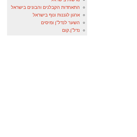
התאחדות הקבלנים והבונים בישראל
ארגון לגננות ונוף בישראל
השער לנדל"ן ומיסים
נדל"ן.קום