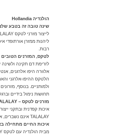
הולנדיה Hollandia
שינה טובה זה בטבע שלנו
לייצור מזרני לטקס
LALAY
ליהנות ממזרן אורתופדי אי
רבות.
לטקס, המזרנים הטובים 
לזרימת דם תקינה ולשינה ע
אלוורה היפו אלרגנים, אנטי
הלטקס ההיפו-אלרגני והאנ
ולמותניים. בנוסף, מזרונים
תחושות נימול בידיים וברג
מזרנים לטקס –
ALALAY
איכות קפדנית ובתקני ייצור מהמחמי
TALALAY
אינם נשברים, א
איכות החיים מתחילה בא
מבית הולנדיה עם לטקס
Y