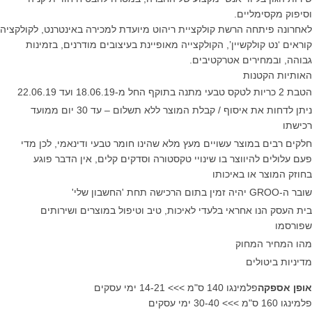
וסיפוק מקסימליים.
לאחרונה פיתחה הרשת קולקציית ריהוט מיועדת למכירה באינטרנט, לקולקציה
קוראים ‘נט קולקשיין’, הקולקצייה מאופיינת בעיצובים מודרנים, בזמינות
גבוהה, ובמחירים אטרקטיבים.
האותיות הקטנות
הטבת 2 כריות לטקס טבעי מתנה בתוקף החל מ-18.06.19 ועד 22.06.19
ניתן לדחות את איסוף / קבלת המוצר ללא תשלום – עד 30 יום ממועד
רכישתו
חלקים רבים במוצר עשויים מעץ מלא שהינו חומר טבעי ודינאמי, לכן מדי
פעם עלולים להיווצר בו שינויי טקסטורה וסדקים קלים, אין הדבר פוגע
בחוזק המוצר או באיכותו
שובר ה-GROO יהיה זמין בתום הרכישה תחת 'החשבון שלי'
בית העסק הנו אחראי בלעדי לאיכות, טיב וטיפול במוצרים ושירותים
שפורסמו
מהו המחיר המחוק
מדיניות ביטולים
אופן אספקה
פלמינגו 140 ס"מ >>> 14-21 ימי עסקים
פלמינגו 160 ס"מ >>> 30-40 ימי עסקים