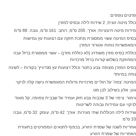
פרטים נוספים:
כולל מיטה זוגית, 2 שידות לילה ובסיס למזרן
מידות מיטה חיצוניות: אורך: 205 ס"מ, רוחב: 161 ס"מ, גובה: 88 ס"מ
בסיס המיטה עשוי ממסגרת מתכת חזקה עם רצועות עץ גמישות
המאפשרות נוחות ואוורור המזרן
כוללת בסיס מזרן משודרג (לא כוללת מזרן) – עשוי ממסגרת ברזל עבה
המחוזקת בשלוש קורות ברזל מרכזיות
בסיס המזרן מצופה צבע בתנור וכולל רצועות עץ סנדוויץ' בקורות – לשינה
נוחה במיוחד
המיטה ‘צפה’ על רגליים מרכזיות גדולות המאפשרת גישה קלה לניקוי
גוון: אלון בשילוב לבן מט
גימור: ציפוי של 3 שכבות צבע חזק ועמיד על שבבית צפופה, קל מאוד
לניקוי עם עמידות גבוהה לשריטות
שידות לילה הכוללות שתי מגירות: אורך: 42 ס"מ, עומק: 32 ס"מ, גובה:
33 ס"מ
אחריות לשנה של שמרת הזורע, בכפוף לתנאים המפורטים בתעודת
האחריות של שמרת הזורע