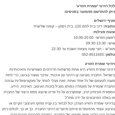
לכל רהיטי 'שמרת הזורע'
ניתן להתרשם מהמוצר בסניפים:
סניף ירושלים
כתובת:
דרך בית לחם 120, בית ויסמן – קומה שלישית
שעות פעילות:
ראשון-חמישי: 10:00-20:00
שישי: 09:30-13:30
מוצ”ש – חצי שעה מצאת השבת עד 22:30
טלפון:
052-8511693
רהיטי שמרת הזורע
רהיטי שמרת הזורע היא אחת מרשתות הרהיטים השורשיות והאיכותיות
בישראל. החברה מציעה קו רהיטי עץ איכותי, עדכני ועשיר בגיוונו, כדי לתת
מענה לטעמם של כל אחד ואחת, זאת מבלי לוותר על פונקציונאליות גבוהה.
החברה שומרת על מעמדה כמותג מוביל בזכות העיצוב, האיכות, הידע,
המסורת והניסיון הרב, שמוקרנים על כל פריט שיוצא מפס היצור של החברה
או באלה המיובאים על ידה מחו”ל.
ברהיטי שמרת הזורע הצרכן יכול לבחור בין קניה מהקו העיצובי הקיים או
בעיצוב עצמי מהחומרים איתם מיוצרים רהיטי החברה. כך או כך, לכולם ניתן
שירות הגון בליווי אנשי מקצוע של החברה, במטרה להבטיח חוויית קניה