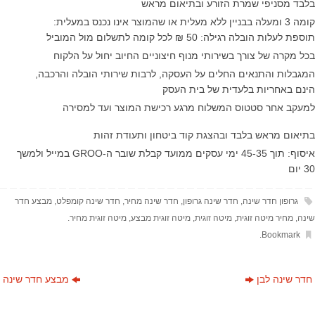
בלבד מסניפי שמרת הזורע ובתיאום מראש
קומה 3 ומעלה בבניין ללא מעלית או שהמוצר אינו נכנס במעלית:
תוספת לעלות הובלה רגילה: 50 ₪ לכל קומה לתשלום מול המוביל
בכל מקרה של צורך בשירותי מנוף חיצוניים החיוב יחול על הלקוח
המגבלות והתנאים החלים על העסקה, לרבות שירותי הובלה והרכבה,
הינם באחריות בלעדית של בית העסק
למעקב אחר סטטוס המשלוח מרגע רכישת המוצר ועד למסירה
בתיאום מראש בלבד ובהצגת קוד ביטחון ותעודת זהות
איסוף: תוך 45-35 ימי עסקים ממועד קבלת שובר ה-GROO במייל ולמשך
30 יום
גרופון חדר שינה
,
חדר שינה גרופון
,
חדר שינה מחיר
,
חדר שינה קומפלט
,
מבצע חדר
שינה
,
מחיר מיטה זוגית
,
מיטה זוגית
,
מיטה זוגית מבצע
,
מיטה זוגית מחיר
.
.
Bookmark
חדר שינה לבן
מבצע חדר שינה