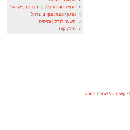
התאחדות הקבלנים והבונים בישראל
ארגון לגננות ונוף בישראל
השער לנדל"ן ומיסים
נדל"ן.קום
די קשיח של שמרת הזורע