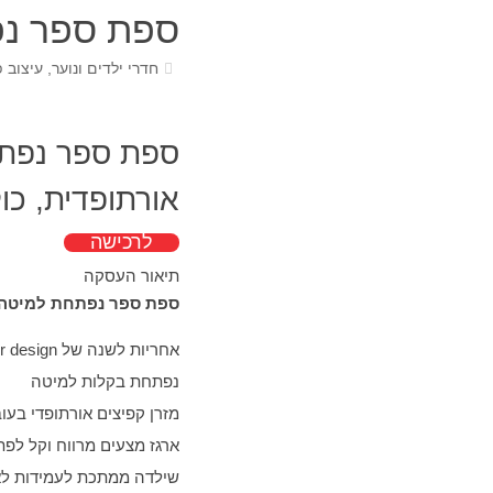
ספת ספר נ
חדרי ילדים ונוער
,
עיצוב פ
ספת ספר נפתח
אורתופדית, כול
לרכישה
תיאור העסקה
ספת ספר נפתחת למיטה 
אחריות לשנה של or design. בכפוף לתנאים ולמגבלות המפורטים בתעודת האחריות של or design
נפתחת בקלות למיטה
מזרן קפיצים אורתופדי בעובי 20 ס"מ עם מערכת קפיצי בונל לשמירה על בריא
ארגז מצעים מרווח וקל לפ
שילדה ממתכת לעמידות לא