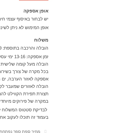
אופן אספקה
יש לבחור באיסוף עצמי חי
אופן המימוש לא ניתן לשינוי
משלוח
הובלה והרכבה בתוספת: 279 ₪ בלבד
זמן אספקה: 13-16 ימי עסקים ממועד קבלת השובר במייל.
הובלה מעל קומה שלישית ללא 
בכל מקרה של צורך בשירות
אספקה לאזור הערבה, ים המלח ואילת – ייתכן עי
הובלה לאזורים שמעבר לקו הירוק בתוספת 150 ₪ וכמו
תצורת תפירת הקווילט לה
במקרה של פירוקים מיוחדי
לבדיקת סטטוס המשלוח לח
בעמוד זה תוכלו לעקוב אח
מחיר ספת ספר נפתחת 