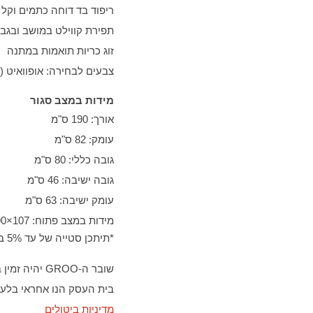
ריפוד בד דוחה כתמים וקל ל
תפירת קווילט במושב ובגב
זוג כריות תואמות במתנה
צבעים לבחירה: אופוואיט (בז
מידות במצב סגור
אורך: 190 ס"מ
עומק: 82 ס"מ
גובה כללי: 80 ס"מ
גובה ישיבה: 46 ס"מ
עומק ישיבה: 63 ס"מ
מידות במצב פתוח: 107×190 ס"מ
*תיתכן סטייה של עד 5% במידות המצוינות.
שובר ה-GROO יהיה זמין בתום הרכישה תחת 'החשבון שלי'
בית העסק הנו אחראי בלעדי
מדיניות ביטולים