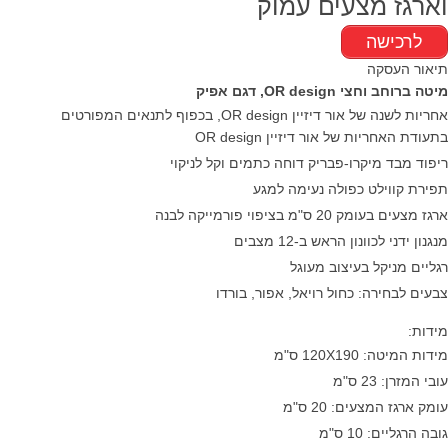
וארגז מצעים עמוק
לרכישה
תיאור העסקה
מיטה ברוחב וחצי OR design, דגם אפיק
אחריות לשנה של אור דיזיין OR design, בכפוף לתנאים המפורטים
בתעודת האחריות של אור דיזיין OR design
ריפוד מבד מיקרו-פבריק דוחה כתמים וקל לניקוי
תפירת קווילט כפולה נעימה למגע
ארגז מצעים בעומק 20 ס"מ בציפוי פורמייקה לבנה
מנגנון ידני לכוונון הראש ב-12 מצבים
רגליים מניקל בעיצוב מעוגל
צבעים לבחירה: כחול רויאל, אפור, בורדו
מידות:​
מידות המיטה: 120X190 ס"מ
עובי המזרן: 23 ס"מ
עומק ארגז המצעים: 20 ס"מ
גובה הרגליים: 10 ס"מ