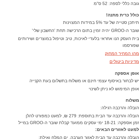
גובה כללי לספה: 52 ס"מ​
כולל כרית מתנה!
תיתכן סטייה של עד 5% במידות המצוינות
שובר ה-GROO יהיה זמין בתום הרכישה תחת 'החשבון שלי'
בית העסק הנו אחראי בלעדי לאיכות, טיב וטיפול במוצרים ושירותים
שפורסמו
מהו המחיר המחוק
מדיניות ביטולים
אופן אספקה
יש לבחור באיסוף עצמי חינם או משלוח בתשלום בעת הקנייה
אופן המימוש לא ניתן לשינוי
משלוח
הובלה והרכבה רגילה:
הובלה והרכבה עד הבית בתוספת: 279 ₪, למעט כמפורט להלן
זמן אספקה: 18-21 ימי עסקים ממועד קבלת שובר ה-GROO במייל
למעט לאזורים הבאים:
הובלה והרכבה עד הבית לאזור הערבה, ים המלח ואילת: