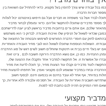
כמו בכל עבודה שיש צורך להזמין בעל מקצוע, כדאי להתחיל עם השוואת בין
מספר חברות הדברה.
תוכלו לברר אצל בני משפחה או חברים אבל גם חיפוש באינטרנט יכול לעלות
לך מספר מדבירים שתוכלו להתקשר אליהם. כדאי ומומלץ לבחור מדביר
מהאזור שלכם, אם אתם גרים ברחובות מדביר בראשון לציון יענה לדרישתכם.
כמובן שכדאי לשאול על הניסיון שלו ואיכות העבודה. לבדוק כי הוא משתמש
בהתאם לחוק עם חומרי הדברה המורשים לשימוש והבטחה על התוצאה של
עבודתו. השאלות הנוספות שתוכלו לשאול הוא לגבי מחיר העבודה והאחריות.
אם יש בעלי חיים בבית או תינוקות שזוחלים חשוב לשים דגש על סוג ההדברה
ומהן ההנחיות. כמו כן, אם נושא ההדברה הירוקה חשובה לכם , ציינו זאת
ובררו על אפשרות זו. אל תתקשרו למדביר אחד ותקבלו את ההצעה שלו,
התקשרו לעוד מדבירים וקבלו עוד הצעות מחיר, כך תוכלו לדעת את מחיר
ההדברה ובחרו במדביר שנשמע לכם מקצועי ואמין. אל תתפתו להצעות מחיר
זולות במיוחד, אף אחד לא עובד בחינם או בכמעט חינם. לבסוף חשוב
שתדרשו חשבונית ואחריות על העבודה. אל תסכימו עלבודה ללא אחריות, כך
שאם חזרו המזיקים תהיה לכם כתובת למי לפנות.
מדביר מקצועי
מדביר מקצועי נותן אחריות על העבודה שלו, וגם אם התקשרתם לאחר