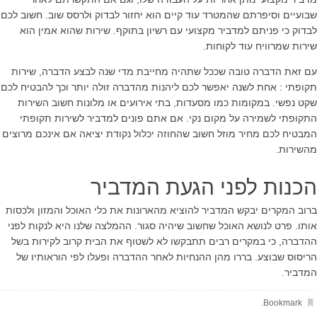
שבועיים וסיפרתם שהמטרד עוד קיים הוא יחזור לבדוק ולרסס שוב. חשוב לכם
לבדוק כי פניתם למדביר מקצועי עם רשיון בתוקף. שירות שהוא אמין הוא
שירות שמרוויח עוד לקוחות.
עם זאת הדברה טובה שככל שתהיה מחייבת מדי שנה לבצע הדברה, שירות
תקופתי : אחת לשנה יאפשר לכם ליהנות מהדברה זולה יותר וכך להבטיח לכם
שקט נפשי. במקומות כמו מסעדות, בתי אירועים או מלונות חשוב השירות
התקופתי לשמירה על מקום נקי. אם אתם פונים למדביר לשירות תקופתי
המבטיח לכם מחיר מוזל חשוב שהחוזה יכלול נקודת יציאה אם אינכם מרוצים
מהשירות.
הכנות לפני הגעת המדביר
ברוב המקרים יבקש המדביר להוציא מהארונות את כלי האוכל והמזון ולכסות
אותו. פרט לנושא האוכל שחשוב שיהיה סגור. ההמלצה שלנו היא לנקות לפני
ההדברה, כי במקרים רבים תתבקשו לא לשטוף את הבית קרוב לקירות בשל
הריסוס שבוצע. בררו מהן ההנחיות לאחר ההדברה ופעלו לפי הוראותיו של
המדביר.
.
Bookmark