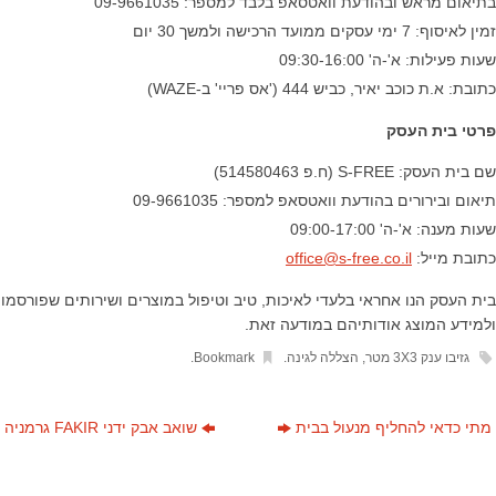
בתיאום מראש ובהודעת וואטסאפ בלבד למספר: 09-9661035
זמין לאיסוף: 7 ימי עסקים ממועד הרכישה ולמשך 30 יום
שעות פעילות: א'-ה' 09:30-16:00
כתובת: א.ת כוכב יאיר, כביש 444 ('אס פריי' ב-WAZE)
פרטי בית העסק
שם בית העסק: S-FREE (ח.פ 514580463)
תיאום ובירורים בהודעת וואטסאפ למספר: 09-9661035
שעות מענה: א'-ה' 09:00-17:00
כתובת מייל:
office@s-free.co.il​
בית העסק הנו אחראי בלעדי לאיכות, טיב וטיפול במוצרים ושירותים שפורסמו
ולמידע המוצג אודותיהם במודעה זאת.​
גזיבו ענק 3X3 מטר
,
הצללה לגינה
.
Bookmark
.
מתי כדאי להחליף מנעול בבית
שואב אבק ידני FAKIR גרמניה