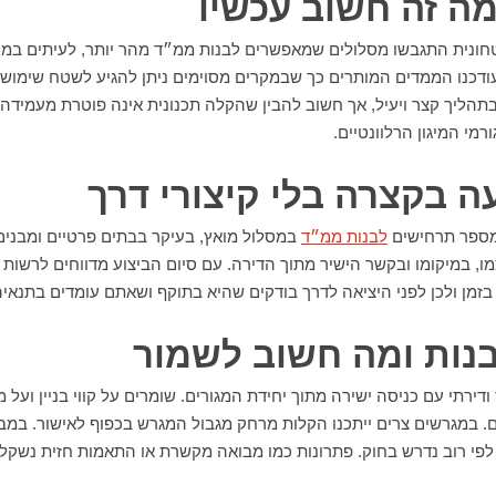
ה זה חשוב עכשיו
טחונית התגבשו מסלולים שמאפשרים לבנות ממ״ד מהר יותר, לעיתים במ
עודכנו הממדים המותרים כך שבמקרים מסוימים ניתן להגיע לשטח שימושי
תהליך קצר ויעיל, אך חשוב להבין שהקלה תכנונית אינה פוטרת מעמידה
מי המיגון הרלוונטיים.
 בקצרה בלי קיצורי דרך
ספר תרחישים
לבנות ממ״ד
במסלול מואץ, בעיקר בבתים פרטיים ומבנים 
, במיקומו ובקשר הישיר מתוך הדירה. עם סיום הביצוע מדווחים לרשו
זמן ולכן לפני היציאה לדרך בודקים שהיא בתוקף ושאתם עומדים בתנאיה
נות ומה חשוב לשמור
דירתי עם כניסה ישירה מתוך יחידת המגורים. שומרים על קווי בניין ועל
. במגרשים צרים ייתכנו הקלות מרחק מגבול המגרש בכפוף לאישור. במ
לפי רוב נדרש בחוק. פתרונות כמו מבואה מקשרת או התאמות חזית נשקלי