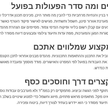
ם ומה סדר הפעולות בפועל
בניין והנחיות מרחביות כדי להבין מה מותר היכן. מכינים תכנון אדריכלי 
מערכת אוורור סינון, חשמל ותשתיות. מגישים לאישור פיקוד העורף כאשר
ים עם קבלן רשום בליווי ופיקוח הנדסי צמוד. מסיימים עם הצהרת מהנדס
גרות המגן והמערכות, מפת עדות ותיעוד צילומי ומבצעים דיווח מסודר לר
קצוע שמלווים אתכם
וביל את התכנון וההתאמות התכנוניות. מהנדס מבנים אחראי לתכן הקונס
 את העבודות בפועל לפי המפרט והאישורים. מודד מוסמך ומעבדה מאוש
ת כנדרש.
רים דרך וחוסכים כסף
ף לפני הגשה וביצוע. מתמקדים רק בממ״ד ולא מערבבים עבודות נוספו
ינו מקל. מתאמים מראש פתחים, מיזוג וחשמל כדי למנוע שינויים בשלב ה
עוד מסודר כי הוא יידרש בעתיד לצורך דיווח, ביטוח ומכירה.