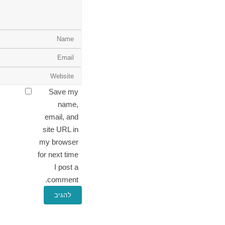
Save my
name,
email, and
site URL in
my browser
for next time
I post a
comment.