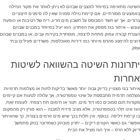
השיטה מתאימה במיוחד למצבים שבהם לא ניתן לאתר את מקור הנזילה
באמצעים מסורתיים. אם קיימת נזילה סמויה שאין לה סימנים חיצוניים
ברורים, אך יש חשד המבוסס על חשבון מים חריג, ריח של רטיבות או הופעת
עובש – איתור בגז מספק את הפתרון. הוא יעיל במיוחד במבנים שבהם
הצנרת קבורה עמוק מתחת לרצפה, מוסתרת בקירות עבים, או במבנים שבהם
רוצים להימנע מהרס מיותר כמו דירות מאוכלסות, משרדים פעילים ובתי
עסק.
יתרונות השיטה בהשוואה לשיטות
אחרות
איתור בגז מצטיין בדיוק גבוה יותר מאשר בדיקות לחות או מצלמות תרמיות.
מצלמה תרמית מתבססת על שינוי טמפרטורה, אך עלולה לטעות אם קיימים
מקורות חום סמוכים כמו דוד מים, תנור או חימום תת רצפתי. לעומת זאת,
הגז אינו תלוי בטמפרטורה, אלא מגיב פיזית למבנה – הוא פורץ רק מהמקום
בו קיימת דליפה. בנוסף, אין תלות בכך שיש מים זורמים בצנרת, כך שהאיתור
אפשרי גם כאשר הקווים ריקים – יתרון מובהק כשמדובר בנזק מתמשך.
דיוק ללא הרס – איך הגז מציל את הבית