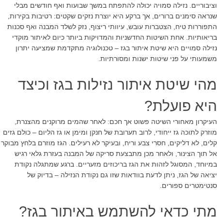
וציבוריים. נזילה סמויה יכולה להתפתח במשך שבועות ואף חודשים מבלי
שנראה סימנים ברורים, אך ברקע היא יוצרת נזקים שקטים: רטיבות בקירות,
התפוררות טיח, הצטברות עובש, עיוותי ריצוף, נזק לשלד המבנה ואף סכנות
בריאותיות. אחת השיטות החדשניות והמדויקות ביותר כיום לאיתור מוקדי
נזילה סמויים היא שיטת איתור בגז – טכנולוגיה מתקדמת שמציעה יתרון
משמעותי על פני שיטות ישנות ומסורתיות.
מהי שיטת איתור נזילות בגז וכיצד
היא פועלת?
העיקרון מאחורי השיטה פשוט אך חכם: לאחר שהמים מרוקנים מהצנרת,
מוזרק לתוכה גז ייחודי, לרוב תערובת של חנקן ומימן או גז הליום – כולם גזים
קלים, לא דליקים, חסרי צבע וריח, ובעיקר לא רעילים. הגז מוזרם בלחץ מבוקר
אל תוך הצינור, ולאחר מכן מתבצעת סריקה של המבנה בעזרת גלאי רגיש
במיוחד, המסוגל לזהות את הגז בריכוזים מזעריים. ברגע שמתגלה נקודת
יציאה של הגז, ניתן לדעת בוודאות שזו גם נקודת הנזילה – בדיוק של
סנטימטרים ספורים.
מתי כדאי להשתמש באיתור בגז?