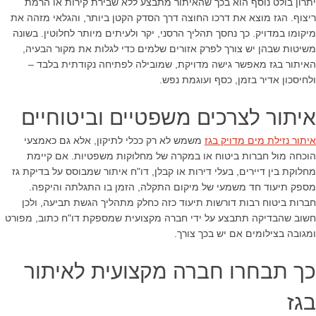
יתרון בולט נוסף הוא בכך שהאיתור מתבצע ללא שבירת קירות או הרמת
ריצוף. הגז מוצא את דרכו החוצה דרך הסדק הקטן ביותר, והגלאי מזהה את
מיקומו במדויק. כך נחסך תהליך הרסני, יקר ולעיתים מיותר לחלוטין. בשונה
משיטות שבהן יש צורך לפרק אזורים שלמים כדי לגלות את מקור הבעיה,
האיתור בגז מאפשר גישה מדויקת, שמובילה לפתיחה נקודתית בלבד –
ולחיסכון אדיר בזמן, כסף ועוגמת נפש.
איתור לצרכים משפטיים וביטוחיים
איתור נזילת מים מדויק בגז
משמש לא רק ככלי לתיקון, אלא גם כאמצעי
הוכחה מול חברות ביטוח או במקרה של מחלוקות משפטיות. אם קיימת
מחלוקת בין דיירים, בעלי דירות או קבלן, דו"ח איתור שמבוסס על בדיקת גז
מספק תיעוד חד משמעי של מיקום התקלה, הזמן בו התגלתה והיקפה.
חברות ביטוח רבות דורשות תיעוד כזה כחלק מתהליך הגשת תביעה, ולכן
חשוב שהבדיקה תתבצע על ידי חברה מקצועית שמספקת דו"ח כתוב, מפורט
ומגובה בצילומים אם יש בכך צורך.
כך תבחרו חברה מקצועית לאיתור
בגז