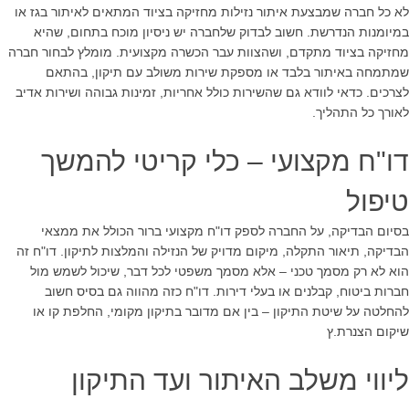
לא כל חברה שמבצעת איתור נזילות מחזיקה בציוד המתאים לאיתור בגז או
במיומנות הנדרשת. חשוב לבדוק שלחברה יש ניסיון מוכח בתחום, שהיא
מחזיקה בציוד מתקדם, ושהצוות עבר הכשרה מקצועית. מומלץ לבחור חברה
שמתמחה באיתור בלבד או מספקת שירות משולב עם תיקון, בהתאם
לצרכים. כדאי לוודא גם שהשירות כולל אחריות, זמינות גבוהה ושירות אדיב
לאורך כל התהליך.
דו"ח מקצועי – כלי קריטי להמשך
טיפול
בסיום הבדיקה, על החברה לספק דו"ח מקצועי ברור הכולל את ממצאי
הבדיקה, תיאור התקלה, מיקום מדויק של הנזילה והמלצות לתיקון. דו"ח זה
הוא לא רק מסמך טכני – אלא מסמך משפטי לכל דבר, שיכול לשמש מול
חברות ביטוח, קבלנים או בעלי דירות. דו"ח כזה מהווה גם בסיס חשוב
להחלטה על שיטת התיקון – בין אם מדובר בתיקון מקומי, החלפת קו או
שיקום הצנרת.ץ
ליווי משלב האיתור ועד התיקון