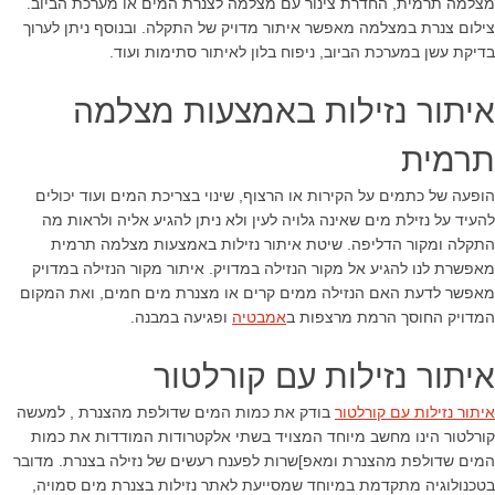
מצלמה תרמית, החדרת צינור עם מצלמה לצנרת המים או מערכת הביוב.
צילום צנרת במצלמה מאפשר איתור מדויק של התקלה. ובנוסף ניתן לערוך
בדיקת עשן במערכת הביוב, ניפוח בלון לאיתור סתימות ועוד.
איתור נזילות באמצעות מצלמה
תרמית
הופעה של כתמים על הקירות או הרצוף, שינוי בצריכת המים ועוד יכולים
להעיד על נזילת מים שאינה גלויה לעין ולא ניתן להגיע אליה ולראות מה
התקלה ומקור הדליפה. שיטת איתור נזילות באמצעות מצלמה תרמית
מאפשרת לנו להגיע אל מקור הנזילה במדויק. איתור מקור הנזילה במדויק
מאפשר לדעת האם הנזילה ממים קרים או מצנרת מים חמים, ואת המקום
המדויק החוסך הרמת מרצפות ב
אמבטיה
ופגיעה במבנה.
איתור נזילות עם קורלטור
איתור נזילות עם קורלטור
בודק את כמות המים שדולפת מהצנרת , למעשה
קורלטור הינו מחשב מיוחד המצויד בשתי אלקטרודות המודדות את כמות
המים שדולפת מהצנרת ומאפ]שרות לפענח רעשים של נזילה בצנרת. מדובר
בטכנולוגיה מתקדמת במיוחד שמסייעת לאתר נזילות בצנרת מים סמויה,