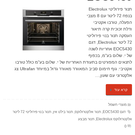
תנור פירוליטי Electrolux
בנפח 72 ליטר עם 8 מצבי
הפעלה, טורבו אקטיבי
ודלת זכוכית קרה תיאור
העסקה תנור בנוי פירוליטי
72 ליטר Electrolux, דגם
EOC5430 אחריות לשנה
של י. שלום בע"מ, בכפוף
לתנאים המפורטים בתעודת האחריות של י. שלום בע"מ כולל טורבו
אקטיבי: גוף חימום סביב המאוורר מאוורר גדול במיוחד Ultrafan צג
אלקטרוני עם שעון,…
קרא עוד
מוצרי חשמל
דגם EOC5430
,
תנור אלקטרולוקס
,
תנור בילט אין
,
​תנור בנוי פירוליטי 72 ליטר
אלקטרולוקס Electrolux
,
תנור מבצע
0