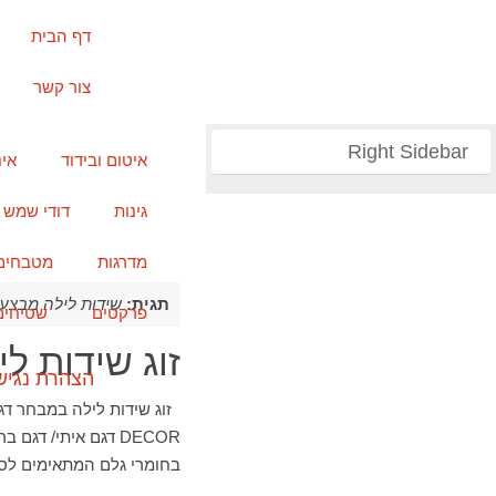
דף הבית
צור קשר
Right Sidebar
איטום ובידוד
אי
גינות
דודי שמש
מדרגות
מטבחים
תגית:
שידות לילה מבצע
פרקטים
שטיחים
זוג שידות ל
הצהרת נגיש
DECOR דגם איתי/ ד
בחומרי גלם המתאימים לס