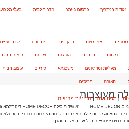
אודות המדריך
פרסום באתר
מדריך לבית
בעלי מקצוע
נסטלציה
אמבטיות
בדק בית
בית חכם
גגות רעפים
דלתות
הדברה
הובלות
וילונות
חימום הבית
מעליות ומדרגונים
משכנתא
סורגים
עיצוב הבית
תאורה
תריסים
ילה מעוצבות
ות
|
מפת אתר
|
מדיניות פרטיות
גם בר דגם דלתא זוג שידות לילה מעוצבות השידות מיוצרות בדנמרק בטכנולוגי
טנדרטים אירופאים בכל שידה מגירה ומדף…