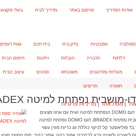
אודות המדריך
פרסום באתר
מדריך לבית
בעלי מקצוע
נסטלציה
אמבטיות
בדק בית
בית חכם
גגות רעפים
דלתות
הדברה
הובלות
וילונות
חימום הבית
מעליות ומדרגונים
משכנתא
סורגים
עיצוב הבית
תאורה
תריסים
-מושבית נפתחת למיטה BRADEX
ות
|
מפת אתר
|
מדיניות פרטיות
ספה דו-מושבית BRADEX דגם DOMO הנפתחת למיטה זוגית עם ארגז מצעים
תיאור העסקה ספה דו-מושבית נפתחת BRADEX, דגם DOMO נפתחת למיטה
בד פוליאסטר קל לניקוי כוללת זוג כריות מזרן עשוי
נוח לישיבה ולשינה צבע לבחירה: אפור כהה, אפור בהיר, חום המוצר מגיע