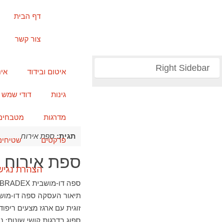
דף הבית
צור קשר
Right Sidebar
איטום ובידוד
אי
גינות
דודי שמש
מדרגות
מטבחים
תגית:
ספת אירוח
פרקטים
שטיחים
ספת אירוח דו
הצהרת נגיש
זוגית עם ארגז מצעים ריפוד 
ספוג בדרגות קושי שונות: 