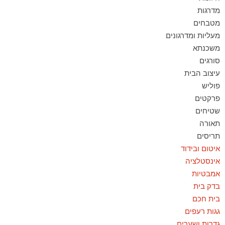
מדרגות
מטבחים
מעליות ומדרגונים
משכנתא
סורגים
עיצוב הבית
פוליש
פרקטים
שטיחים
תאורה
תריסים
איטום ובידוד
אינסטלציה
אמבטיות
בדק בית
בית חכם
גגות רעפים
גדרות ושערים