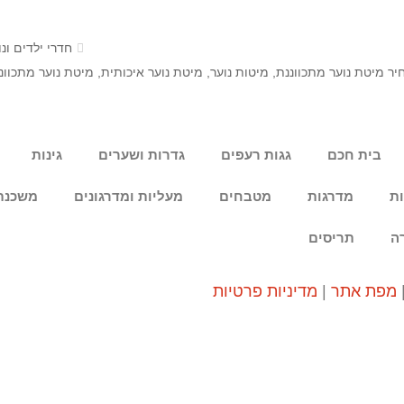
חדרי ילדים ונו
יר מיטת נוער מתכווננת
,
מיטות נוער
,
מיטת נוער איכותית
,
מיטת נוער מתכוונ
בית חכם
גגות רעפים
גדרות ושערים
גינות
ות
מדרגות
מטבחים
מעליות ומדרגונים
משכנת
ה
תריסים
מפת אתר
|
מדיניות פרטיות