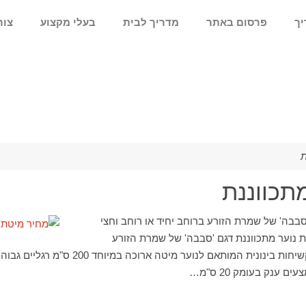
יך
פרסום באתר
מדריך לבית
בעלי מקצוע
צור
ת
תכווננת
סבבה' של שמרת הזורע ברוחב יחיד או רוחב וחצי
נוער מתכווננת דגם 'סבבה' של שמרת הזורע
יתרונות: ספוג אורתופדי בקשיחות בינונית המותאם ל
ים ענק בעומק 20 ס"מ…