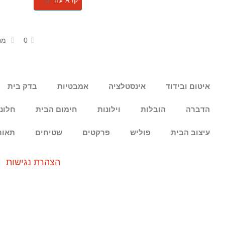
קרא עוד
0
מח
איטום ובידוד
אינסטלציה
אמבטיות
בדק בית
הדברה
הובלות
וילונות
חימום הבית
חלונ
עיצוב הבית
פוליש
פרקטים
שטיחים
תאור
הצהרת נגישות
|