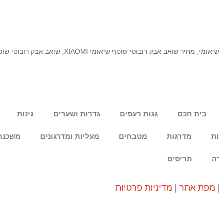
שיאומי
,
מחיר שואב אבק רובוטי שוטף שיאומי XIAOMI
,
שואב אבק רובוטי שוטף שי
בית חכם
גגות רעפים
גדרות ושערים
גינות
ות
מדרגות
מטבחים
מעליות ומדרגונים
משכנת
ה
תריסים
מפת אתר
|
מדיניות פרטיות