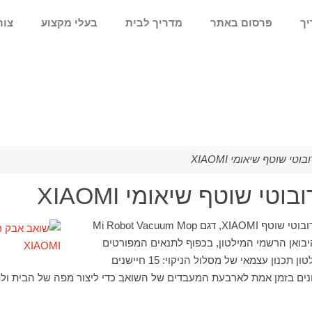
יך
פרסום באתר
מדריך לבית
בעלי מקצוע
צור
י שוטף שיאומי XIAOMI
טי שוטף שיאומי XIAOMI
תיאור העסקה שואב אבק רובוטי שוטף XIAOMI, דגם Mi Robot Vacuum Mop
היבואן הרשמי המילטון, בכפוף לתנאים המפורטים
בתעודת האחריות של המילטון תכנון עצמאי של מסלול הניקוי: 15 חיישנים
ים בזמן אמת לארבעת המעבדים של השואב כדי ליצור מפה של הבית ולת