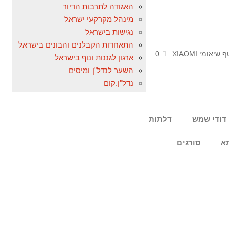
האגודה לתרבות הדיור
מינהל מקרקעי ישראל
נגישות בישראל
התאחדות הקבלנים והבונים בישראל
אומי XIAOMI
0
ארגון לגננות ונוף בישראל
השער לנדל"ן ומיסים
נדל"ן.קום
דודי שמש
דלתות
א
סורגים