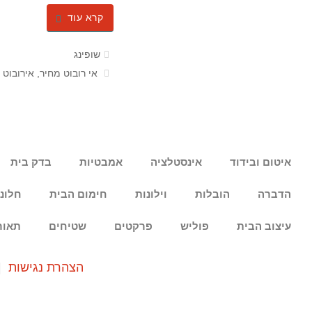
קרא עוד
שופינג
אי רובוט מחיר
,
אירובוט 
איטום ובידוד
אינסטלציה
אמבטיות
בדק בית
הדברה
הובלות
וילונות
חימום הבית
חלונ
עיצוב הבית
פוליש
פרקטים
שטיחים
תאור
הצהרת נגישות
|