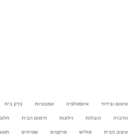
איטום ובידוד
אינסטלציה
אמבטיות
בדק בית
הדברה
הובלות
וילונות
חימום הבית
חלונ
עיצוב הבית
פוליש
פרקטים
שטיחים
תאור