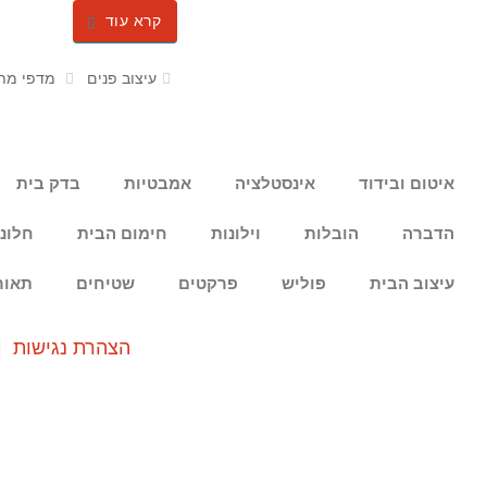
קרא עוד
עיצוב פנים
מדפי מת
איטום ובידוד
אינסטלציה
אמבטיות
בדק בית
הדברה
הובלות
וילונות
חימום הבית
חלונ
עיצוב הבית
פוליש
פרקטים
שטיחים
תאור
הצהרת נגישות
|