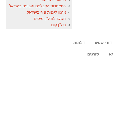
התאחדות הקבלנים והבונים בישראל
ארגון לגננות ונוף בישראל
השער לנדל"ן ומיסים
נדל"ן.קום
דודי שמש
דלתות
א
סורגים