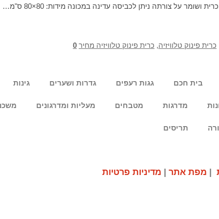
ת ושומר על צורתה ניתן לכביסה עדינה במכונה מידות: 80×80 ס"מ…
כרית פינוק טלוויזיה
,
כרית פינוק טלוויזיה מחיר
0
בית חכם
גגות רעפים
גדרות ושערים
גינות
נות
מדרגות
מטבחים
מעליות ומדרגונים
משכנ
רה
תריסים
|
מפת אתר
|
מדיניות פרטיות