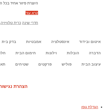
היוצרת פיזור אחיד בכל הכרי
קרא עוד
חדרי שינה
כרית טלוויזיה
,
איטום ובידוד
אינסטלציה
אמבטיות
בדק בית
הדברה
הובלות
וילונות
חימום הבית
חלו
עיצוב הבית
פוליש
פרקטים
שטיחים
תאו
הצהרת נגישות
הגדלת גופן