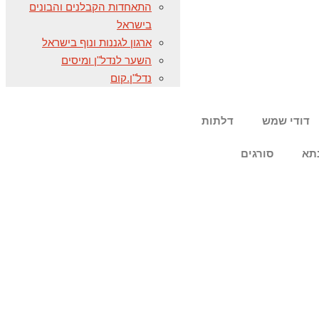
התאחדות הקבלנים והבונים
בישראל
ארגון לגננות ונוף בישראל
השער לנדל"ן ומיסים
נדל"ן.קום
דודי שמש
דלתות
תא
סורגים