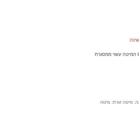
 למזרן בגודל 160×200 ס"מ (לא כלול) בסיס המיטה עשוי ממסגרת
ה
,
מיטה זוגית
,
מיטה