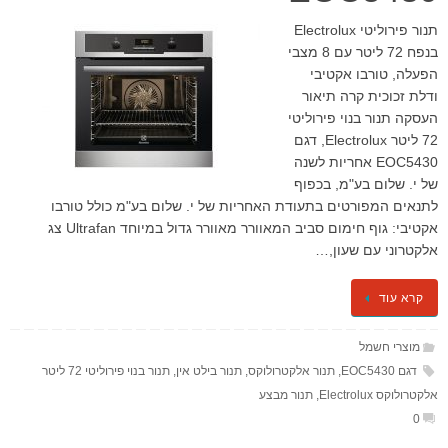
תנור פירוליטי Electrolux
בנפח 72 ליטר עם 8 מצבי
הפעלה, טורבו אקטיבי
ודלת זכוכית קרה תיאור
העסקה תנור בנוי פירוליטי
72 ליטר Electrolux, דגם
EOC5430 אחריות לשנה
של י. שלום בע"מ, בכפוף
לתנאים המפורטים בתעודת האחריות של י. שלום בע"מ כולל טורבו
אקטיבי: גוף חימום סביב המאוורר מאוורר גדול במיוחד Ultrafan צג
אלקטרוני עם שעון,…
קרא עוד
מוצרי חשמל
דגם EOC5430
,
תנור אלקטרולוקס
,
תנור בילט אין
,
​תנור בנוי פירוליטי 72 ליטר
אלקטרולוקס Electrolux
,
תנור מבצע
0