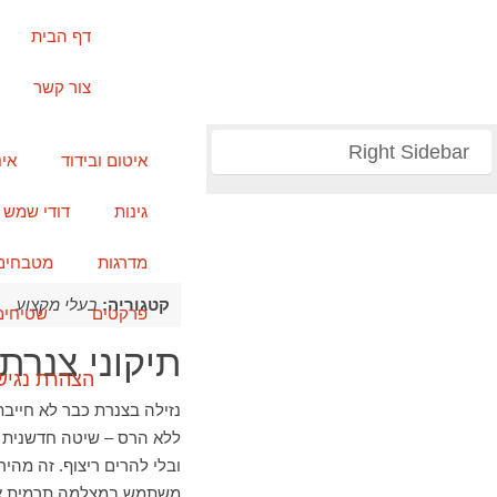
דף הבית
צור קשר
Right Sidebar
איטום ובידוד
אי
גינות
דודי שמש
מדרגות
מטבחים
קטגוריה:
בעלי מקצוע
פרקטים
שטיחים
תיקוני צנרת
הצהרת נגיש
נזילה בצנרת כבר לא חייבת
ללא הרס – שיטה חדשנית ש
ובלי להרים ריצוף. זה מהי
משתמש במצלמה תרמית 