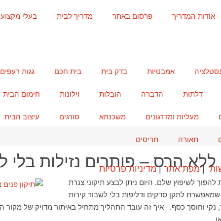
אודות המדריך
פרסום באתר
מדריך לבית
בעלי מקצוע
נסטלציה
אמבטיות
בדק בית
בית חכם
גגות רעפים
דלתות
הדברה
הובלות
וילונות
חימום הבית
מעליות ומדרגונים
משכנתא
סורגים
עיצוב הבית
תאורה
תריסים
 ללא הרס – פותרים נזילות בלי ל
ות
|
מפת אתר
|
מדיניות פרטיות
 להפוך לשיפוץ שלם. היום ניתן לבצע תיקוני צנרת
מאפשרת לתקן סדקים ודליפות בלי לשבור קירות
ר, נקי וחוסך כסף. איך זה עובד התהליך מתחיל באיתור מדויק של מקור הנ
או…