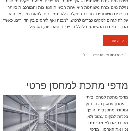
נזילת מים צנרת משותפת – איך מזהים, מטפלים ומונעים נזקים מיותרים
נזילת מים צנרת משותפת היא אחת הבעיות הנפוצות והמורכבות ביותר
בבניינים משותפים. מדובר בתקלה שלא תמיד ניתן לזהות מיד, אך היא
עלולה לגרום לנזקים כבדים לרכוש, למבנה ואף ליחסים בין הדיירים. כאשר
מדובר בצנרת המשותפת לכלל הדיירים, האחריות, הטיפול…
קרא עוד
אמבטיות ואינסטלציה
0
מדפי מתכת למחסן פרטי
מדפי מתכת למחסן ביתי
– פתרון אחסון חכם, חזק
ומסודר מחסן ביתי הופך
בקלות למקום עמוס ולא
מסודר אם לא מתכננים
נכון את האחסון. מדפי