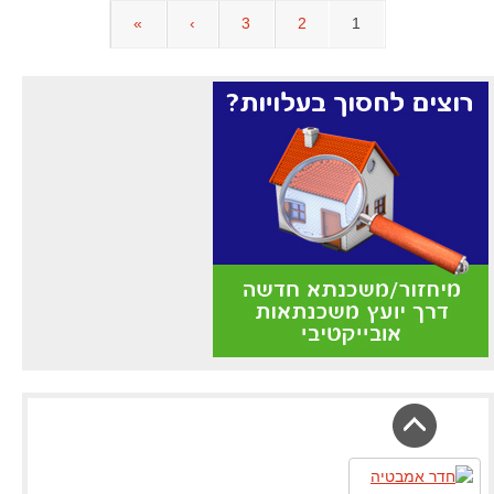
»
›
3
2
1