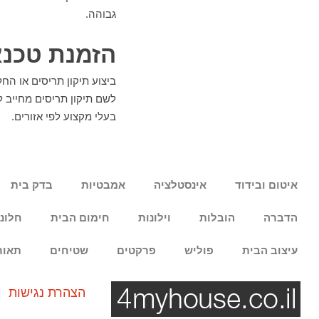
גבוהה.
הזמנת טכנא
ביצוע תיקון תריסים או ה
לשם תיקון תריסים מחייב ל
בעלי מקצוע לפי אזורים.
איטום ובידוד
אינסטלציה
אמבטיות
בדק בית
הדברה
הובלות
וילונות
חימום הבית
חלונ
עיצוב הבית
פוליש
פרקטים
שטיחים
תאור
הצהרת נגישות
|