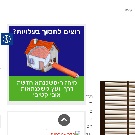
 קשר
תרי
סי
ם
הם
הכ
רחי