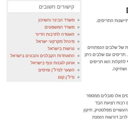
קישורים חשובים
משרד הבינוי והשיכון
ישנות התריסים.
משרד המשפטים
האגודה לתרבות הדיור
מינהל מקרקעי ישראל
כת של שלבים הנפתחים
נגישות בישראל
תריסים עם שלבים ניתן
התאחדות הקבלנים והבונים בישראל
 לתקלות הוא תריסים
ארגון לגננות ונוף בישראל
ושחיקה.
השער לנדל"ן ומיסים
נדל"ן.קום
סים אלו סובלים ממספר
ם רבות רצועת הבד
עשויים מפלסטיק. תיקון
רוב דורשות הזמנת