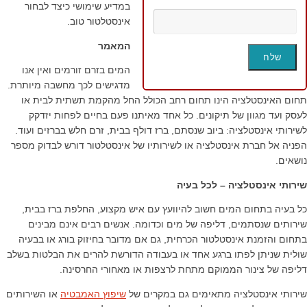
במדיע שימושי כיצד לבחור
אינסטלטור טוב.
המאמר
המים בזרם זורמים ואין אנו
מדגישים לכך מחשבה מיותרת.
תחום האינסטלציה הינו תחום רחב הכולל החל מהקמת תשתית לבית או
לעסק ועד מגוון של תיקונים. כל אחד מאיתנו פעם בחיים לפחות יזדקק
לשירותי אינסטלציה: ביוב שנסתם, ברז דולף בבית, זרם חלש בברזים ועוד.
הפניה אל חברת אינסטלציה או לשירותיו של אינסטלטור דורש לבדוק מספר
נושאים.
שירותי אינסטלציה – לכל בעיה
כל בעיה בתחום המים חשוב להיוועץ עם איש מקצוע, החלפת ברז בבית,
שירותים שנסתמים, דליפה של מים וכדומה. אנשים רבים אינם מבינים
בתחום והזמנת אינסטלטור הכרחית, גם אם מדובר בחיזוק בורג או בבעיה
שולית שניתן לפתו ברגע אחד או בעבודה הדורשת להרים את הבלטות בשלב
דליפה של צינור הממוקם מתחת לרצפות או מאחורי החרסינה.
שירותי אינסטלציה מתאימים גם במקרים של
שיפוץ האמבטיה
או השירותים