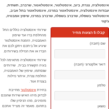
אינסטלציה, צנרת, ביוב, אינסטלטור, אינסטלאטור, שרברב, תשתית,
עבודות אינסטלציה, אינסטלאטור במרכז, אינסטלאטור בתל אביב,
אינסטלטור בשפלה, שרברב בשפלה, שרברב במרכז, שיפוץ אמבטיה,
ג'קוזי
שירותי אינסטלציה כוללים החל
קבלו 5 הצעות מחיר
מהחלפת ברז ועד שיפוץ
האמבטיה, הזמנת אינסטלטור
שם (חובה)
שיגיע אל ביתכם ויתקן לכם את
הברז או את הנזילה בשירותים.
שירותי אינסטלציה מתאימה לכל
דואר אלקטרוני (חובה)
בעיה הקשורה בבית, שירותים
שנסתמו, שיפוץ של האמבטיה,
החלפת צנרת, איתור נזילות
בצנרת ועוד.
טלפון
בחירת
אינסטלטור
מחייבת
לבדוק מיהו האיש שירות שהנכם
מזמינים, מהו הניסיון שלו
בתחום. מאמר זה מצייד אתכם
נושאן