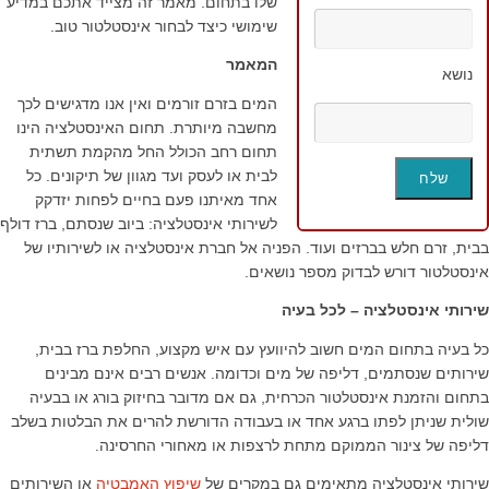
שלו בתחום. מאמר זה מצייד אתכם במדיע
שימושי כיצד לבחור אינסטלטור טוב.
המאמר
נושא
המים בזרם זורמים ואין אנו מדגישים לכך
מחשבה מיותרת. תחום האינסטלציה הינו
תחום רחב הכולל החל מהקמת תשתית
לבית או לעסק ועד מגוון של תיקונים. כל
אחד מאיתנו פעם בחיים לפחות יזדקק
לשירותי אינסטלציה: ביוב שנסתם, ברז דולף
בבית, זרם חלש בברזים ועוד. הפניה אל חברת אינסטלציה או לשירותיו של
אינסטלטור דורש לבדוק מספר נושאים.
שירותי אינסטלציה – לכל בעיה
כל בעיה בתחום המים חשוב להיוועץ עם איש מקצוע, החלפת ברז בבית,
שירותים שנסתמים, דליפה של מים וכדומה. אנשים רבים אינם מבינים
בתחום והזמנת אינסטלטור הכרחית, גם אם מדובר בחיזוק בורג או בבעיה
שולית שניתן לפתו ברגע אחד או בעבודה הדורשת להרים את הבלטות בשלב
דליפה של צינור הממוקם מתחת לרצפות או מאחורי החרסינה.
שירותי אינסטלציה מתאימים גם במקרים של
שיפוץ האמבטיה
או השירותים