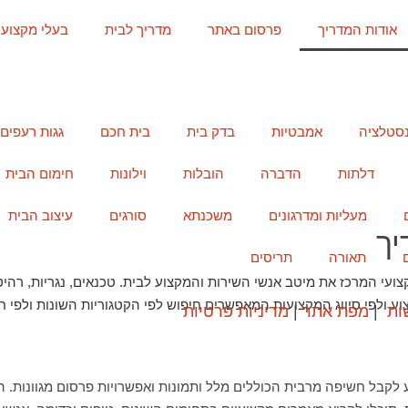
אודות המדריך
פרסום באתר
מדריך לבית
בעלי מקצוע
נסטלציה
אמבטיות
בדק בית
בית חכם
גגות רעפים
דלתות
הדברה
הובלות
וילונות
חימום הבית
מעליות ומדרגונים
משכנתא
סורגים
עיצוב הבית
יך
תאורה
תריסים
צועי המרכז את מיטב אנשי השירות והמקצוע לבית. טכנאים, נגריות, רהיט
וע ולפי סיווג המקצועות המאפשרים חיפוש לפי הקטגוריות השונות ולפי ח
ות
|
מפת אתר
|
מדיניות פרטיות
לקבל חשיפה מרבית הכוללים מלל ותמונות ואפשרויות פרסום מגוונות.