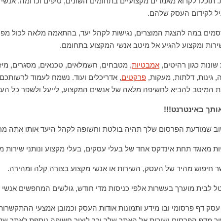
 תוכלו לקרוא מאמרים מקצועיים בתחומים השונים, טיפים וכדומה. אנשי 
עיל לקידום העסק שלהם.
מים במה להצגת המוצרים, נגישות לקהל יעד, בהתאמה מלאה לכול מפ
רות ומקצוע להגיע אל מיטב אנשי המקצוע בתחומם.
שונות כגון רהיטים,
אמבטיות
, מטבחים, חשמלאים, טכנאים, מסגרים, מיזוג 
, גינות, דלתות, מעקות,
פרקטים
, אדריכלים ועוד. נשמח לעמוד לרשותכם 
 את המיטב להביא לחשיפה מלאה של אנשים המקצוע, לייעל ולשפר כל הע
ותך באינטרנט!!!
שוב שמודעת הפרסום שלך תהיה בולטת וחשופה לקהל היעד אותו אתה מ
ות מאוגד תחת אינדקס אחד של בעלי עסקים, בעלי מקצוע ונותני שירות מ
 חיפוש מהיר של העסק, השירות או אנשי מקצוע בצורה קלה ומהירה.
טל לבית מוערך בעשרות אלפי כניסות מדי חודש, גולשים המחפשים אנשי 
עסק דף פרסומי ובו מידע ותמונות אודות העסק וכמובן אמצעי ההתקשרות.
ור מדף הפרסום ישירות אל האתר שלך וכך ליצור חשיפה נוספת לאתר של